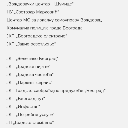
„Вождовачки центар – Шумице“
НУ „Светозар Марковић“
Центар МO за локалну самоуправу Вождовац
Комунална полиција града Београда
ЈКП „Београдске електране“
ЈКП „Јавно осветљење“
ЈКП „Зеленило Београд“
ЈКП „Градске пијаце“
ЈКП „Градска чистоћа“
ЈКП „Паркинг сервис“
ЈКП Градско саобраћајно предузеће „Београд“
ЈКП „Београд пут“
ЈКП „Инфостан“
ЈКП „Погребне услуге“
ЈП „Градско стамбено“