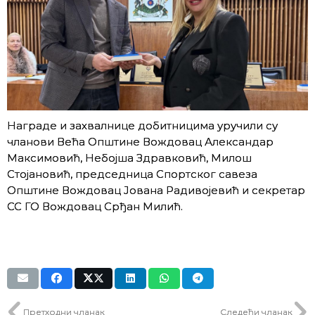
Награде и захвалнице добитницима уручили су
чланoви Већа Општине Вождовац Александар
Максимовић, Небојша Здравковић, Милош
Стојановић, председница Спортског савеза
Општине Вождовац Јована Радивојевић и секретар
СС ГО Вождовац Срђан Милић.
Претходни чланак
Следећи чланак