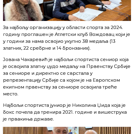
За најбољу организацију у области спорта за 2024.
годину проглашен је Атлетски клуб Вождовац који је
у години за нама освојио укупно 38 медаља (13
златних, 22 сребрне и 14 бронзаних).
Јована Чакаревић је најбољи спортиста сениор која
је освојила златну џудо медаљу на Првенству Србије
за сениоре и директно се сврстала у
репрезентацију Србије са којом је на Европском
екипном првенству за сениоре освојила треће
место.
Најбољи спортиста јуниор је Николина Џида која је
бокс почела да тренира 2021. године и вишеструка
је првакиња државе.