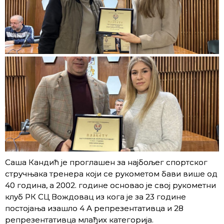
Саша Кандић је проглашен за најбољег спортског
стручњака тренера који се рукометом бави више од
40 година, а 2002. године основао је свој рукометни
клуб РК СЦ Вождовац из кога је за 23 године
постојања изашло 4 А репрезентативца и 28
репрезентативца млађих категорија.