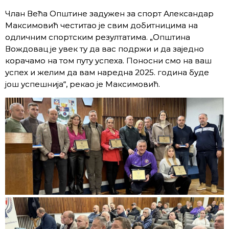
Члан Већа Општине задужен за спорт Александар
Максимовић честитао је свим добитницима на
одличним спортским резултатима. „Општина
Вождовац је увек ту да вас подржи и да заједно
корачамо на том путу успеха. Поносни смо на ваш
успех и желим да вам наредна 2025. година буде
још успешнија“, рекао је Максимовић.