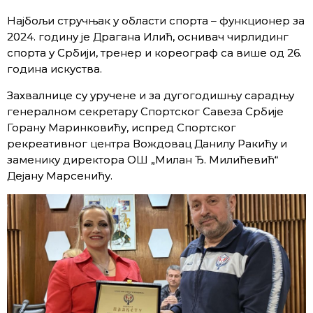
Најбољи стручњак у области спорта – функционер за
2024. годину је Драгана Илић, оснивач чирлидинг
спорта у Србији, тренер и кореограф са више од 26.
година искуства.
Захвалнице су уручене и за дугогодишњу сарадњу
генералном секретару Спортског Савеза Србије
Горану Маринковићу, испред Спортског
рекреативног центра Вождовац Данилу Ракићу и
заменику директора ОШ „Милан Ђ. Милићевић“
Дејану Марсенићу.