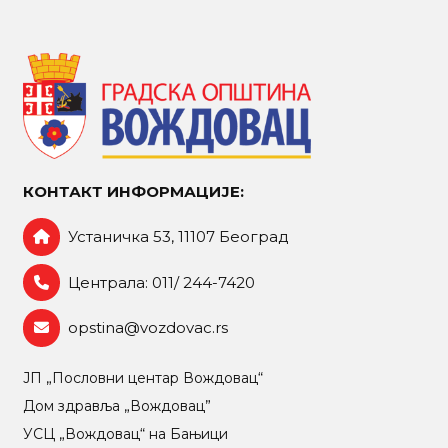
КОНТАКТ ИНФОРМАЦИЈЕ:
Устаничка 53, 11107 Београд
Централа: 011/ 244-7420
opstina@vozdovac.rs
ЈП „Пословни центар Вождовац“
Дом здравља „Вождовац”
УСЦ „Вождовац“ на Бањици