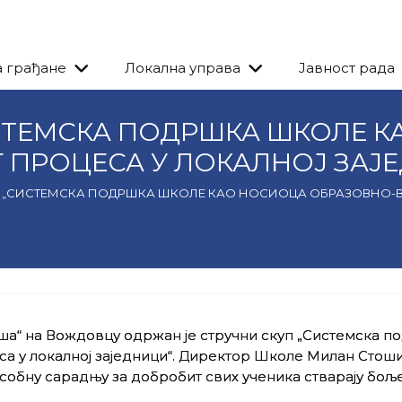
а грађане
Локална управа
Јавност рада
СТЕМСКА ПОДРШКА ШКОЛЕ К
ПРОЦЕСА У ЛОКАЛНОЈ ЗАЈ
„СИСТЕМСКА ПОДРШКА ШКОЛЕ КАО НОСИОЦА ОБРАЗОВНО-В
а“ на Вождовцу одржан је стручни скуп „Системска п
а у локалној заједници“. Директор Школе Милан Стош
еђусобну сарадњу за добробит свих ученика стварају бољ