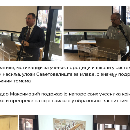
матике, мотивацији за учење, породици и школи у сист
 насиља, улози Саветовалишта за младе, о значају под
ажним темама.
ар Максимовић подржао је напоре свих учесника који
хе и препреке на које наилазе у образовно-васпитним