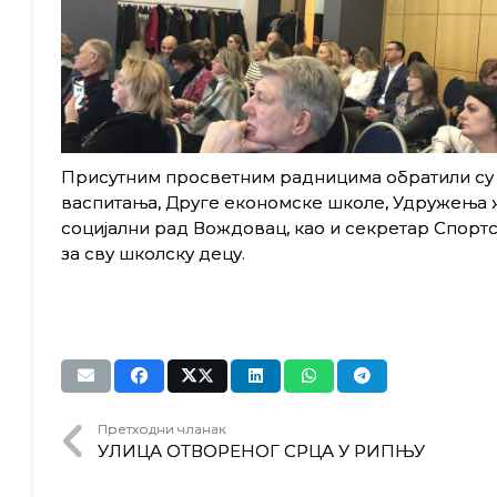
Присутним просветним радницима обратили су 
васпитања, Друге економске школе, Удружења ж
социјални рад Вождовац, као и секретар Спортс
за сву школску децу.
Претходни чланак
УЛИЦА ОТВОРЕНОГ СРЦА У РИПЊУ