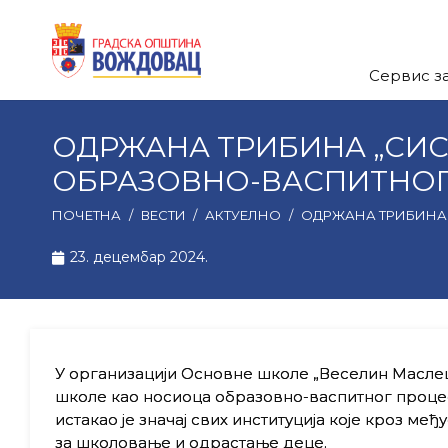
Сервис з
ОДРЖАНА ТРИБИНА „СИ
ОБРАЗОВНО-ВАСПИТНОГ 
ПОЧЕТНА
/
ВЕСТИ
/
АКТУЕЛНО
/
ОДРЖАНА ТРИБИНА 
23. децембар 2024.
У организацији Основне школе „Веселин Маслеш
школе као носиоца образовно-васпитног процес
истакао је значај свих институција које кроз м
за школовање и одрастање деце.