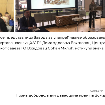
се представници Завода за унапређивање образовањ
ртава насиља „ХАЈР“, Дома здравља Вождовац, Центра
ког савеза ГО Вождовац Срђан Милић, истичући значај
Следећи 
Позив добровољним даваоцима крви на Вож