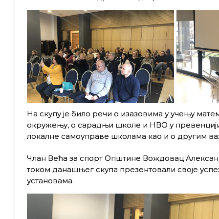
На скупу је било речи о изазовима у учењу мате
окружењу, о сарадњи школе и НВО у превенцији
локалне самоуправе школама као и о другим в
Члан Већа за спорт Општине Вождовац Александ
током данашњег скупа презентовали своје успе
установама.