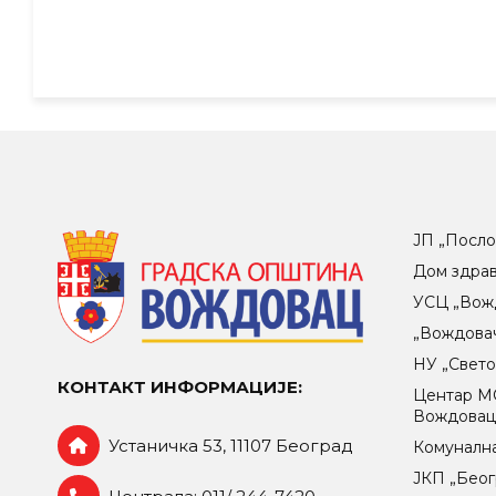
ЈП „Посло
Дом здра
УСЦ „Вож
„Вождова
НУ „Свет
КОНТАКТ ИНФОРМАЦИЈЕ:
Центар МO
Вождова
Устаничка 53, 11107 Београд
Комунална
ЈКП „Беог