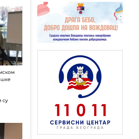
емском
ршке
 су