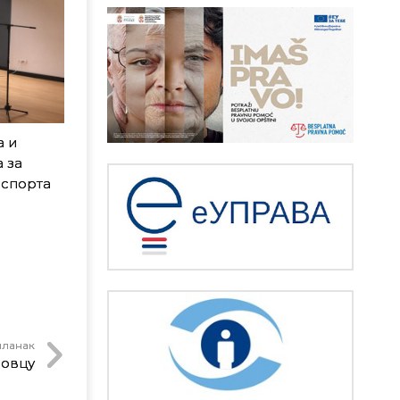
а и
 за
 спорта
чланак
довцу