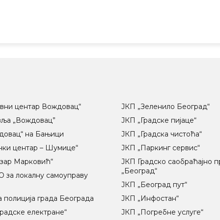
вни центар Вождовац“
ЈКП „Зеленило Београд“
вља „Вождовац”
ЈКП „Градске пијаце“
довац“ на Бањици
ЈКП „Градска чистоћа“
чки центар – Шумице“
ЈКП „Паркинг сервис“
озар Марковић“
ЈКП Градско саобраћајно 
„Београд“
 за локалну самоуправу
ц
ЈКП „Београд пут“
 полиција града Београда
ЈКП „Инфостан“
радске електране“
ЈКП „Погребне услуге“