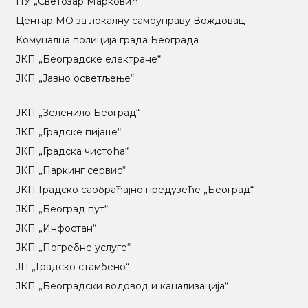
НУ „Светозар Марковић“
Центар МO за локалну самоуправу Вождовац
Комунална полиција града Београда
ЈКП „Београдске електране“
ЈКП „Јавно осветљење“
ЈКП „Зеленило Београд“
ЈКП „Градске пијаце“
ЈКП „Градска чистоћа“
ЈКП „Паркинг сервис“
ЈКП Градско саобраћајно предузеће „Београд“
ЈКП „Београд пут“
ЈКП „Инфостан“
ЈКП „Погребне услуге“
ЈП „Градско стамбено“
ЈКП „Београдски водовод и канализација“