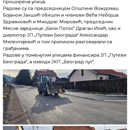
проширена улица.
Радове су са председницом Општине Вождовац
Бојаном Јакшић обишли и чланови Већа Небојша
Здравковић и Миодраг Мировић, председник
Месне заједнице „Бели Поток“ Драган Илић, као и
директор ЈП „Путеви Београда“ Александар
Милентијевић и том приликом разговарали са
грађанима.
Радове у поменутим улицама финансира ЈП „Путеви
Београда“, а изводи ЈКП „Београд пут“.