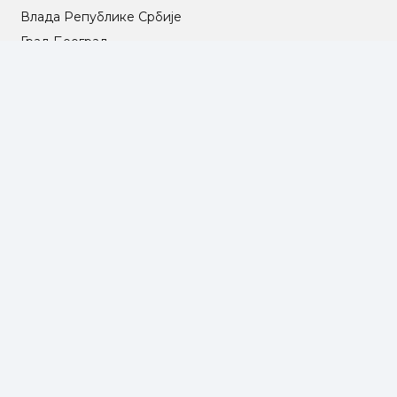
Влада Републике Србије
Град Београд
Туристичка организација Београда
РГЗ – Републички геодетски завод
АПР – Агенција за привредне регистре