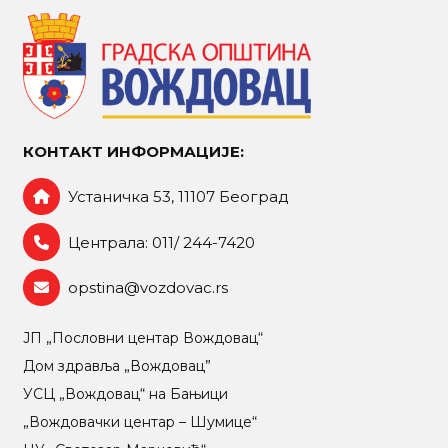
КОНТАКТ ИНФОРМАЦИЈЕ:
Устаничка 53, 11107 Београд
Централа: 011/ 244-7420
opstina@vozdovac.rs
ЈП „Пословни центар Вождовац“
Дом здравља „Вождовац”
УСЦ „Вождовац“ на Бањици
„Вождовачки центар – Шумице“