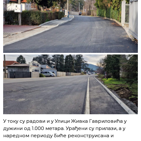
У току су радови и у Улици Живка Гавриловића у
дужини од 1.000 метара. Урађени су прилази, а у
наредном периоду биће реконструисана и