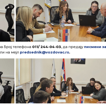
 на број телефона
011/ 244-04-03
, да предају
писмени
з
ли на мејл
predsednik@vozdovac.rs
.