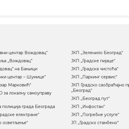
вни центар Вождовац“
ЈКП „Зеленило Београд“
вља „Вождовац”
ЈКП „Градске пијаце“
довац“ на Бањици
ЈКП „Градска чистоћа“
чки центар – Шумице“
ЈКП „Паркинг сервис“
озар Марковић“
ЈКП Градско саобраћајно 
„Београд“
 за локалну самоуправу
ц
ЈКП „Београд пут“
 полиција града Београда
ЈКП „Инфостан“
радске електране“
ЈКП „Погребне услуге“
о осветљење“
ЈП „Градско стамбено“