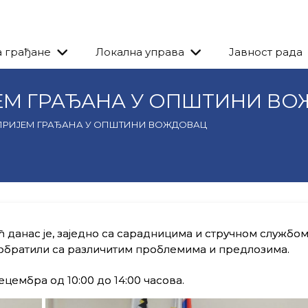
а грађане
Локална управа
Јавност рада
ЕМ ГРАЂАНА У ОПШТИНИ В
ПРИЈЕМ ГРАЂАНА У ОПШТИНИ ВОЖДОВАЦ
анас је, заједно са сарадницима и стручном службом
 обратили са различитим проблемима и предлозима.
цембра од 10:00 до 14:00 часова.