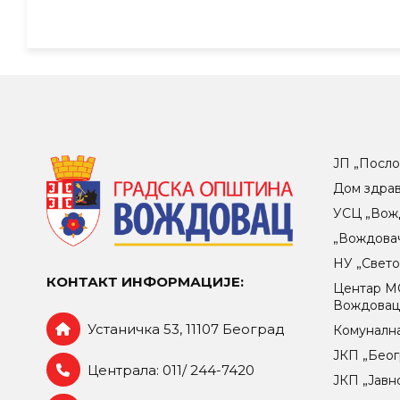
ЈП „Посло
Дом здра
УСЦ „Вож
„Вождова
НУ „Свет
КОНТАКТ ИНФОРМАЦИЈЕ:
Центар МO
Вождова
Устаничка 53, 11107 Београд
Комунална
ЈКП „Беог
Централа: 011/ 244-7420
ЈКП „Јавн