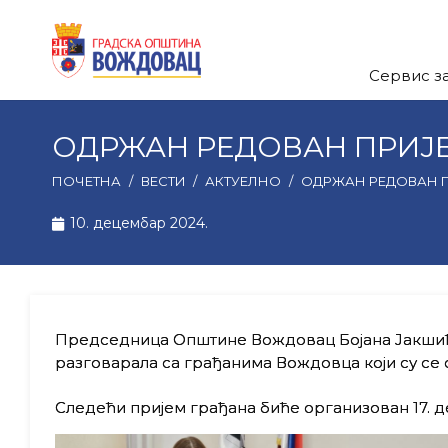
Сервис з
ОДРЖАН РЕДОВАН ПРИЈ
ПОЧЕТНА
/
ВЕСТИ
/
АКТУЕЛНО
/
ОДРЖАН РЕДОВАН 
10. децембар 2024.
Председница Општине Вождовац Бојана Јакшић д
разговарала са грађанима Вождовца који су се
Следећи пријем грађана биће организован 17. де