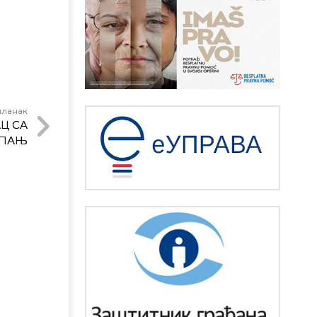
чланак
Ц СА
ИПАЊ