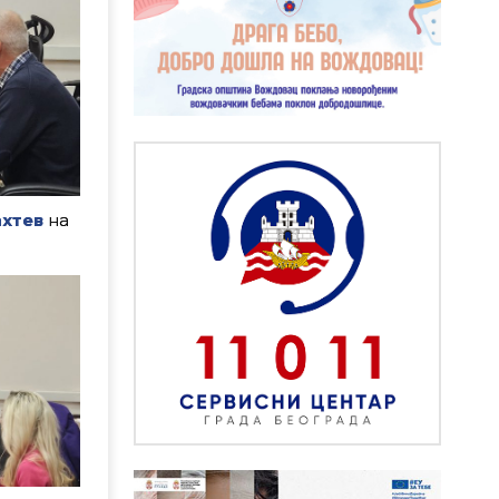
ахтев
на