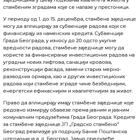
стамбеним зградама које се налазе у престоници.
У периоду од 1. до 15. децембра, стамбене заједнице
могу да аплицирају за субвенције радова који се
финансирају из наменских кредита. Субвенције
Града Београда, у износу до 20 одсто укупне
вредности радова, стамбене заједнице могу да
користе за финансирање инвестиционих радова на
уградњи нових лифтова, санацији кровова,
реконструкцији фасада, замени старих мерно-
разводних ормара, као и других инвестиционих
радова који стамбене зграде чине безбеднијим,
енергетски ефикаснијим и квалитетнијим за живот.
Право да аплицирају имају стамбене заједнице које
редовно измирују обавезе према јавним и јавним
комуналним предузећима Града Београда. Кредите
за стамбене заједнице ЈП „Градско стамбено”
Београд реализује уз подршку Банке Поштанска
штедионица а. д. Београд. Јавно предузеће