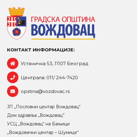
КОНТАКТ ИНФОРМАЦИЈЕ:
Устаничка 53, 11107 Београд
Централа: 011/ 244-7420
opstina@vozdovac.rs
ЈП „Пословни центар Вождовац“
Дом здравља „Вождовац”
УСЦ „Вождовац“ на Бањици
„Вождовачки центар – Шумице“