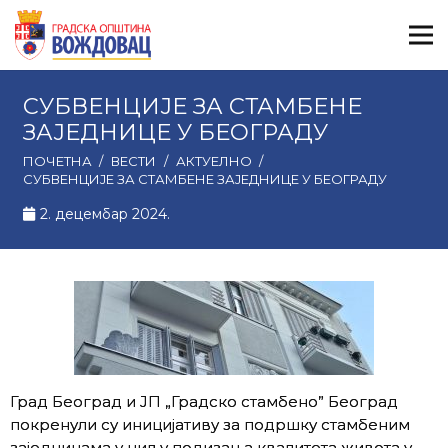
СУБВЕНЦИЈЕ ЗА СТАМБЕНЕ
ЗАЈЕДНИЦЕ У БЕОГРАДУ
ПОЧЕТНА
/
ВЕСТИ
/
АКТУЕЛНО
/
СУБВЕНЦИЈЕ ЗА СТАМБЕНЕ ЗАЈЕДНИЦЕ У БЕОГРАДУ
2. децембар 2024.
Град Београд и ЈП „Градско стамбено” Београд
покренули су иницијативу за подршку стамбеним
заједницама у циљу подизања квалитета живота у