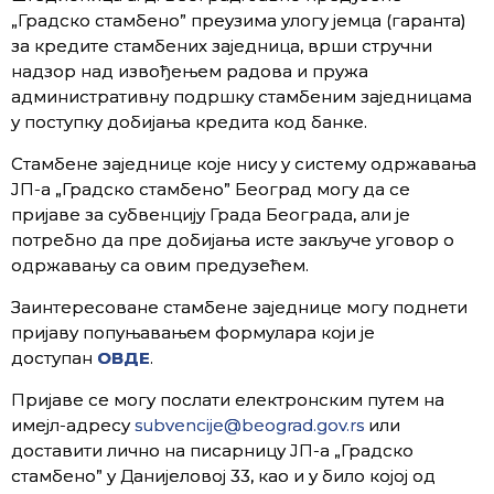
„Градско стамбено” преузима улогу јемца (гаранта)
за кредите стамбених заједница, врши стручни
надзор над извођењем радова и пружа
административну подршку стамбеним заједницама
у поступку добијања кредита код банке.
Стамбене заједнице које нису у систему одржавања
ЈП-a „Градско стамбено” Београд могу да се
пријаве за субвенцију Града Београда, али је
потребно да пре добијања исте закључе уговор о
одржавању са овим предузећем.
Заинтересоване стамбене заједнице могу поднети
пријаву попуњавањем формулара који је
доступан
ОВДЕ
.
Пријаве се могу послати електронским путем на
имејл-адресу
subvencije@beograd.gov.rs
или
доставити лично на писарницу ЈП-a „Градско
стамбено” у Данијеловој 33, као и у било којој од