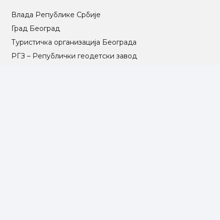
Влада Републике Србије
Град Београд
Туристичка организација Београда
РГЗ – Републички геодетски завод
АПР – Агенција за привредне регистре
©2025 Opština Voždovac. Designed by
NEXT VISION