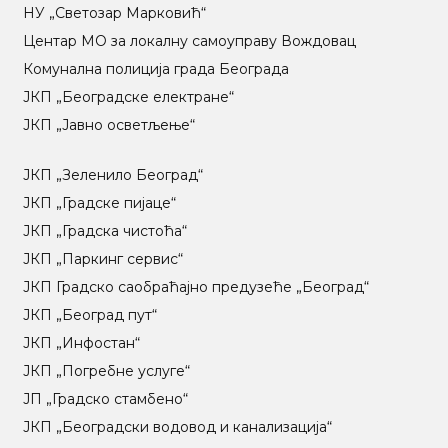
НУ „Светозар Марковић“
Центар МO за локалну самоуправу Вождовац
Комунална полиција града Београда
ЈКП „Београдске електране“
ЈКП „Јавно осветљење“
ЈКП „Зеленило Београд“
ЈКП „Градске пијаце“
ЈКП „Градска чистоћа“
ЈКП „Паркинг сервис“
ЈКП Градско саобраћајно предузеће „Београд“
ЈКП „Београд пут“
ЈКП „Инфостан“
ЈКП „Погребне услуге“
ЈП „Градско стамбено“
ЈКП „Београдски водовод и канализација“