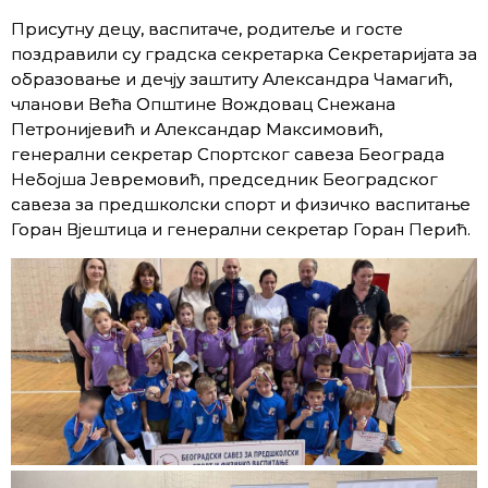
Присутну децу, васпитаче, родитеље и госте
поздравили су градска секретарка Секретаријата за
образовање и дечју заштиту Александра Чамагић,
чланови Већа Општине Вождовац Снежана
Петронијевић и Александар Максимовић,
генерални секретар Спортског савеза Београда
Небојша Јевремовић, председник Београдског
савеза за предшколски спорт и физичко васпитање
Горан Вјештица и генерални секретар Горан Перић.