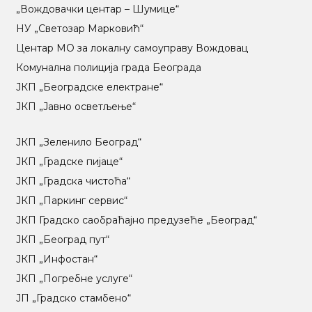
„Вождовачки центар – Шумице“
НУ „Светозар Марковић“
Центар МO за локалну самоуправу Вождовац
Комунална полиција града Београда
ЈКП „Београдске електране“
ЈКП „Јавно осветљење“
ЈКП „Зеленило Београд“
ЈКП „Градске пијаце“
ЈКП „Градска чистоћа“
ЈКП „Паркинг сервис“
ЈКП Градско саобраћајно предузеће „Београд“
ЈКП „Београд пут“
ЈКП „Инфостан“
ЈКП „Погребне услуге“
ЈП „Градско стамбено“