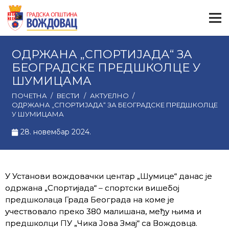
ОДРЖАНА „СПОРТИЈАДА“ ЗА
БЕОГРАДСКЕ ПРЕДШКОЛЦЕ У
ШУМИЦАМА
ПОЧЕТНА
/
ВЕСТИ
/
АКТУЕЛНО
/
ОДРЖАНА „СПОРТИЈАДА“ ЗА БЕОГРАДСКЕ ПРЕДШКОЛЦЕ
У ШУМИЦАМА
28. новембар 2024.
У Установи вождовачки центар „Шумице“ данас је
одржана „Спортијада“ – спортски вишебој
предшколаца Града Београда на коме је
учествовало преко 380 малишана, међу њима и
предшколци ПУ „Чика Јова Змај“ са Вождовца.