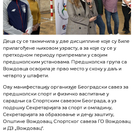
Деца су се такмичила у две дисциплине које су биле
прилагођене њиховом узрасту, а за које су се у
претходном периоду припремали у својим
предшколским установама. Предшколска група са
Вождовца освојила је прво место у скоку у даљ и
четврто у штафети.
Ову манифестацију организује Београдски савез за
предшколски спорт и физичко васпитање у
сарадњи са Спортским савезом Београда, а уз
подршку Секретаријата за спорт и омладину,
Секретаријата за образовање и дечју заштиту,
Општине Вождовац, Спортског савеза ГО Вождовац
и ДЗ „Вождовац“.