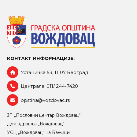
КОНТАКТ ИНФОРМАЦИЈЕ:
Устаничка 53, 11107 Београд
Централа: 011/ 244-7420
opstina@vozdovac.rs
ЈП „Пословни центар Вождовац“
Дом здравља „Вождовац”
УСЦ „Вождовац“ на Бањици