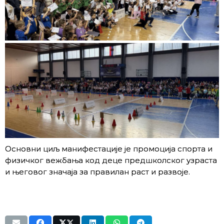
Основни циљ манифестације је промоција спорта и
физичког вежбања код деце предшколског узраста
и његовог значаја за правилан раст и развоје.