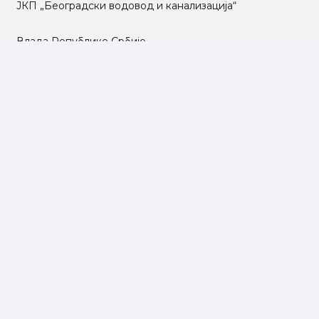
ЈКП „Београдски водовод и канализација“
Влада Републике Србије
Град Београд
Туристичка организација Београда
РГЗ – Републички геодетски завод
АПР – Агенција за привредне регистре