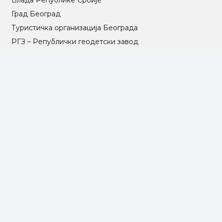
Влада Републике Србије
Град Београд
Туристичка организација Београда
РГЗ – Републички геодетски завод
АПР – Агенција за привредне регистре
©2025 Opština Voždovac. Designed by
NEXT VISION