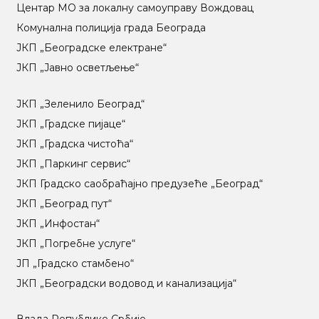
Центар МO за локалну самоуправу Вождовац
Комунална полиција града Београда
ЈКП „Београдске електране“
ЈКП „Јавно осветљење“
ЈКП „Зеленило Београд“
ЈКП „Градске пијаце“
ЈКП „Градска чистоћа“
ЈКП „Паркинг сервис“
ЈКП Градско саобраћајно предузеће „Београд“
ЈКП „Београд пут“
ЈКП „Инфостан“
ЈКП „Погребне услуге“
ЈП „Градско стамбено“
ЈКП „Београдски водовод и канализација“