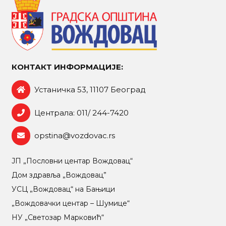
КОНТАКТ ИНФОРМАЦИЈЕ:
Устаничка 53, 11107 Београд
Централа: 011/ 244-7420
opstina@vozdovac.rs
ЈП „Пословни центар Вождовац“
Дом здравља „Вождовац”
УСЦ „Вождовац“ на Бањици
„Вождовачки центар – Шумице“
НУ „Светозар Марковић“