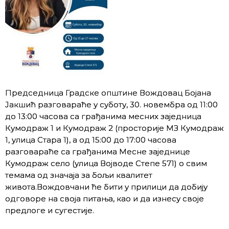
Председница Градске општине Вождовац Бојана
Јакшић разговараће у суботу, 30. новембра од 11:00
до 13:00 часова са грађанима месних заједница
Кумодраж 1 и Кумодраж 2 (просторије МЗ Кумодраж
1, улица Стара 1), а од 15:00 до 17:00 часова
разговараће са грађанима Месне заједнице
Кумодраж село (улица Војводе Степе 571) о свим
темама од значаја за бољи квалитет
живота.Вождовчани ће бити у прилици да добију
одговоре на своја питања, као и да изнесу своје
предлоге и сугестије.