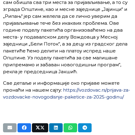
сам обишла сва три места за пријављивање, а то су
зграда Општине, као и месне заједнице „Јајинци“ и
„Рипањ“ јер сам желела да се лично уверим да
пријављивање тече без икаквих проблема. Ове
године поделу пакетића организоваћемо на два
места- у подавалском делу Вождовца у Месној
заједници „Бели Поток“, а за децу из градског дела
пакетиће ћемо делити на платоу испред наше
Општине. Уз поделу пакетића за све малишане
припремамо и забаван новогодишњи програм“,
рекла је председница Јакшић.
Све детаље и информације око пријаве можете
пронаћи на нашем сајту:
https://vozdovac.rs/prijava-za-
vozdovacke-novogodisnje-paketice-za-2025-godinu/