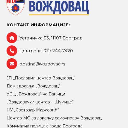
КОНТАКТ ИНФОРМАЦИЈЕ:
Устаничка 53, 11107 Београд
Централа: 011/ 244-7420
opstina@vozdovac.rs
ЈП „Пословни центар Вождовац“
Дом здравља „Вождовац”
УСЦ „Вождовац“ на Бањици
„Вождовачки центар – Шумице“
НУ „Светозар Марковић“
Центар МO за локалну самоуправу Вождовац
Комунална полиција града Београда