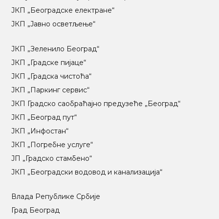
ЈКП „Београдске електране“
ЈКП „Јавно осветљење“
ЈКП „Зеленило Београд“
ЈКП „Градске пијаце“
ЈКП „Градска чистоћа“
ЈКП „Паркинг сервис“
ЈКП Градско саобраћајно предузеће „Београд“
ЈКП „Београд пут“
ЈКП „Инфостан“
ЈКП „Погребне услуге“
ЈП „Градско стамбено“
ЈКП „Београдски водовод и канализација“
Влада Републике Србије
Град Београд