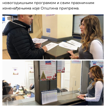
новогодишњим програмом и свим празничним
изненађењима које Општина припрема.