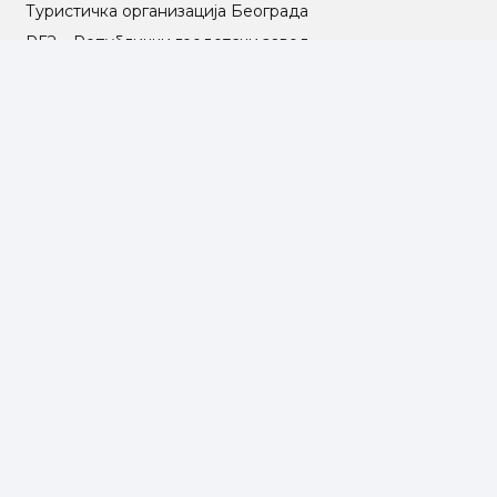
Туристичка организација Београда
РГЗ – Републички геодетски завод
АПР – Агенција за привредне регистре
©2025 Opština Voždovac. Designed by
NEXT VISION
МАПА САЈТА