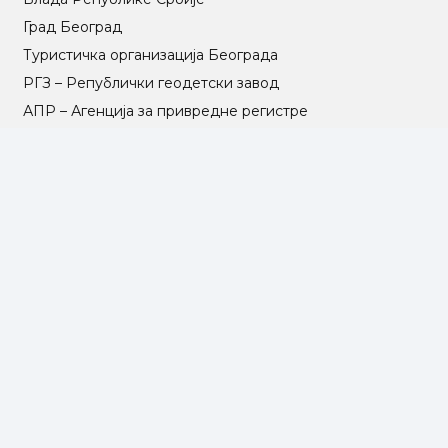
Град Београд
Туристичка организација Београда
РГЗ – Републички геодетски завод
АПР – Агенција за привредне регистре
©2025 Opština Voždovac. Designed by
NEXT VISION
МАПА САЈТА