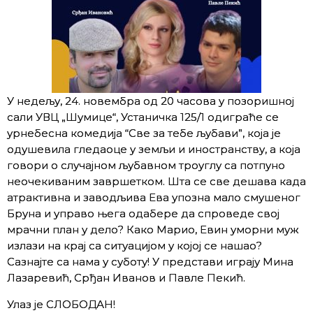
У недељу, 24. новембра од 20 часова у позоришној
сали УВЦ „Шумице“, Устаничка 125/1 одиграће се
урнебесна комедија “Све за тебе љубави”, која је
одушевила гледаоце у земљи и иностранству, а која
говори о случајном љубавном троуглу са потпуно
неочекиваним завршетком. Шта се све дешава када
атрактивна и заводљива Ева упозна мало смушеног
Бруна и управо њега одабере да спроведе свој
мрачни план у дело? Како Марио, Евин уморни муж
излази на крај са ситуацијом у којој се нашао?
Сазнајте са нама у суботу! У представи играју Мина
Лазаревић, Срђан Иванов и Павле Пекић.
Улаз је СЛОБОДАН!