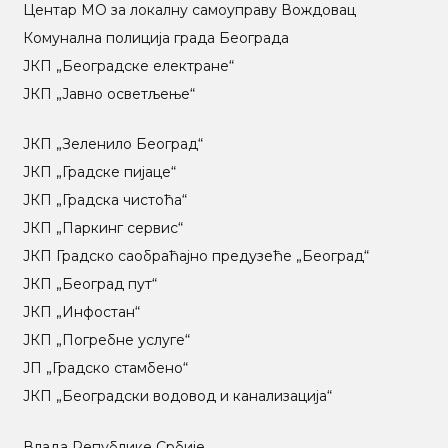
Центар МO за локалну самоуправу Вождовац
Комунална полиција града Београда
ЈКП „Београдске електране“
ЈКП „Јавно осветљење“
ЈКП „Зеленило Београд“
ЈКП „Градске пијаце“
ЈКП „Градска чистоћа“
ЈКП „Паркинг сервис“
ЈКП Градско саобраћајно предузеће „Београд“
ЈКП „Београд пут“
ЈКП „Инфостан“
ЈКП „Погребне услуге“
ЈП „Градско стамбено“
ЈКП „Београдски водовод и канализација“
Влада Републике Србије