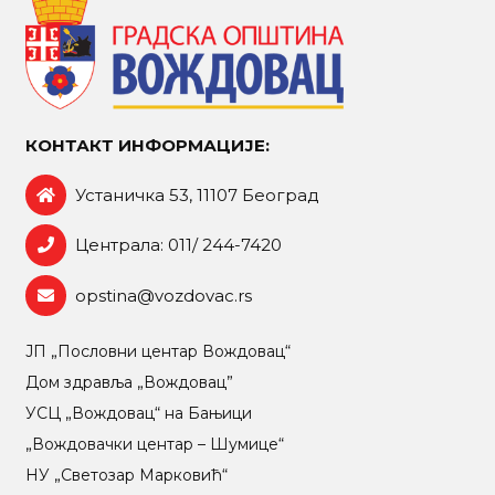
КОНТАКТ ИНФОРМАЦИЈЕ:
Устаничка 53, 11107 Београд
Централа: 011/ 244-7420
opstina@vozdovac.rs
ЈП „Пословни центар Вождовац“
Дом здравља „Вождовац”
УСЦ „Вождовац“ на Бањици
„Вождовачки центар – Шумице“
НУ „Светозар Марковић“