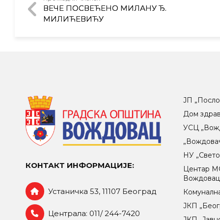
ВЕЧЕ ПОСВЕЋЕНО МИЛАНУ Ђ.
МИЛИЋЕВИЋУ
ЈП „Посло
Дом здра
УСЦ „Вож
„Вождова
НУ „Свет
КОНТАКТ ИНФОРМАЦИЈЕ:
Центар МO
Вождова
Устаничка 53, 11107 Београд
Комунална
ЈКП „Беог
Централа: 011/ 244-7420
ЈКП „Јавн