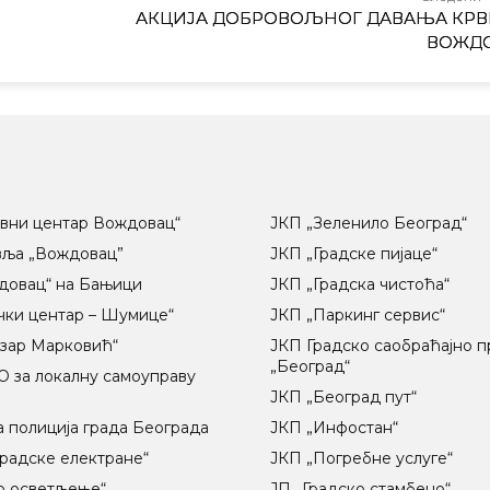
АКЦИЈА ДОБРОВОЉНОГ ДАВАЊА КРВ
ВОЖД
вни центар Вождовац“
ЈКП „Зеленило Београд“
вља „Вождовац”
ЈКП „Градске пијаце“
довац“ на Бањици
ЈКП „Градска чистоћа“
чки центар – Шумице“
ЈКП „Паркинг сервис“
озар Марковић“
ЈКП Градско саобраћајно 
„Београд“
 за локалну самоуправу
ц
ЈКП „Београд пут“
 полиција града Београда
ЈКП „Инфостан“
радске електране“
ЈКП „Погребне услуге“
о осветљење“
ЈП „Градско стамбено“