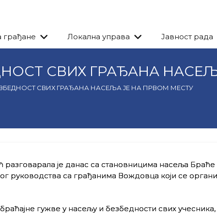
а грађане
Локална управа
Јавност рада
ДНОСТ СВИХ ГРАЂАНА НАСЕЉ
ЕЗБЕДНОСТ СВИХ ГРАЂАНА НАСЕЉА ЈЕ НА ПРВОМ МЕСТУ
разговарала је данас са становницима насеља Браће
ог руководства са грађанима Вождовца који се организ
раћајне гужве у насељу и безбедности свих учесника,