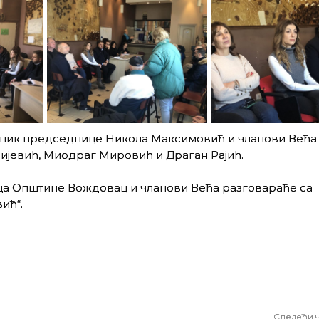
ћник председнице Никола Максимовић и чланови Већа
јевић, Миодраг Мировић и Драган Рајић.
ница Општине Вождовац и чланови Већа разговараће са
ић“.
Следећи 