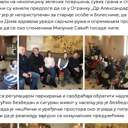
зали на неколицину зелених површина, сувих грана и с
Они су изнели предлоге да се у Огранку „Др Александа
ер је неприступачан за старије особе и болеснике, да
“ и Дома здравља уреди садњом ружа и опремањем про
и да се око споменика Милунке Савић посаде липе.
 са регулацијом паркирања и саобраћаја обратити над
ућио безбедан и сигуран живот у насељу јер је безбед
када је чишћење и уређење простора око зграда у пита
 да је реализују заједно са комуналним предузећима.