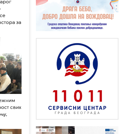
тарог
р
 се
стора за
лежним
ност свих
њу,