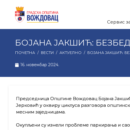
Сервис з
БОЈАНА ЈАКШИЋ: БЕЗБЕ
ПОЧЕТНА
/
ВЕСТИ
/
АКТУЕЛНО
/
БОЈАНА ЈАКШИЋ: Б
16. новембар 2024.
Председница Општине Вождовац Бојана Јакшић 
Јерковић у оквиру циклуса разговора општинск
месним заједницама.
Окупљени су изнели проблеме паркирања и саоб