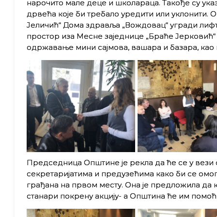
нарочито мале деце и школараца. Такође су ука
дрвећа које би требало уредити или уклонити. 
Јеличић“ Дома здравља „Вождовац“ угради лифт ј
простор иза Месне заједнице „Браће Јерковић
одржавање мини сајмова, вашара и базара, као 
Председница Општине је рекла да ће се у вези
секретаријатима и предузећима како би се омог
грађана на првом месту. Она је предложила да 
станари покрену акцију- а Општина ће им помоћи