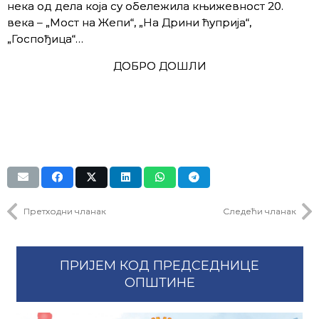
нека од дела која су обележила књижевност 20.
века – „Мост на Жепи“, „На Дрини ћуприја“,
„Госпођица“…
ДОБРО ДОШЛИ
Претходни чланак
Следећи чланак
ПРИЈЕМ КОД ПРЕДСЕДНИЦЕ
ОПШТИНЕ