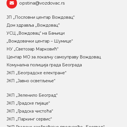
opstina@vozdovac.rs
ЈП „Пословни центар Вождовац“
Дом здравља „Вождовац”
УСЦ „Вождовац“ на Бањици
„Вождовачки центар – Шумице“
НУ „Светозар Марковић“
Центар МO за локалну самоуправу Вождовац
Комунална полиција града Београда
ЈКП „Београдске електране“
ЈКП „Јавно осветљење“
ЈКП „Зеленило Београд“
ЈКП „Градске пијаце“
ЈКП „Градска чистоћа“
ЈКП „Паркинг сервис“
ЈКП Градско саобраћајно предузеће „Београд“