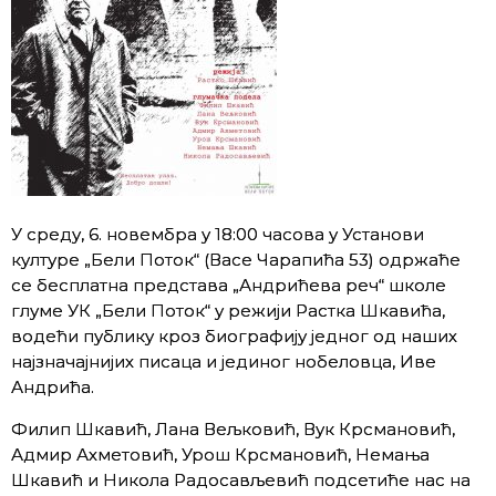
У среду, 6. новембра у 18:00 часова у Установи
културе „Бели Поток“ (Васе Чарапића 53) одржаће
се бесплатна представа „Андрићева реч“ школе
глуме УК „Бели Поток“ у режији Растка Шкавића,
водећи публику кроз биографију једног од наших
најзначајнијих писаца и јединог нобеловца, Иве
Андрића.
Филип Шкавић, Лана Вељковић, Вук Крсмановић,
Адмир Ахметовић, Урош Крсмановић, Немања
Шкавић и Никола Радосављевић подсетиће нас на