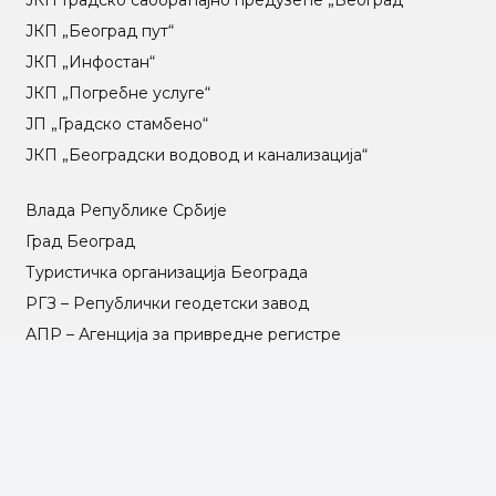
ЈКП „Београд пут“
ЈКП „Инфостан“
ЈКП „Погребне услуге“
ЈП „Градско стамбено“
ЈКП „Београдски водовод и канализација“
Влада Републике Србије
Град Београд
Туристичка организација Београда
РГЗ – Републички геодетски завод
АПР – Агенција за привредне регистре