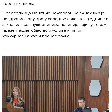
средњих школа.
Председница Општине Вождовац Бојан Јакшић jе
поздравила ову врсту сарадње локалне заједнице и
захвалила се службеницима полиције који су, током
презентације, објаснили услове и начин
конкурисања као и процес обуке.