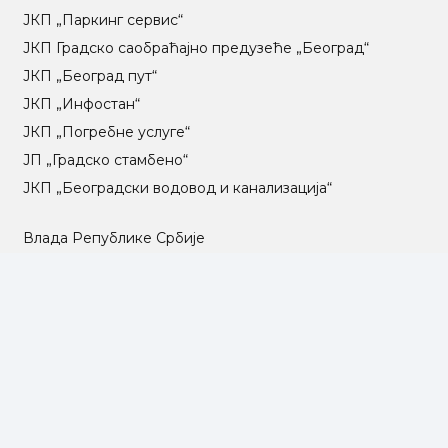
ЈКП „Паркинг сервис“
ЈКП Градско саобраћајно предузеће „Београд“
ЈКП „Београд пут“
ЈКП „Инфостан“
ЈКП „Погребне услуге“
ЈП „Градско стамбено“
ЈКП „Београдски водовод и канализација“
Влада Републике Србије
Град Београд
Туристичка организација Београда
РГЗ – Републички геодетски завод
АПР – Агенција за привредне регистре