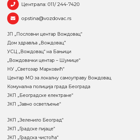
Централа: 011/ 244-7420
opstina@vozdovac.rs
ЈП „Пословни центар Вождовац“
Дом здравља „Вождовац”
УСЦ „Вождовац“ на Бањици
„Вождовачки центар – Шумице“
НУ „Светозар Марковић“
Центар МO за локалну самоуправу Вождовац
Комунална полиција града Београда
ЈКП „Београдске електране“
ЈКП „Јавно осветљење“
ЈКП „Зеленило Београд“
ЈКП „Градске пијаце“
ЈКП „Градска чистоћа“