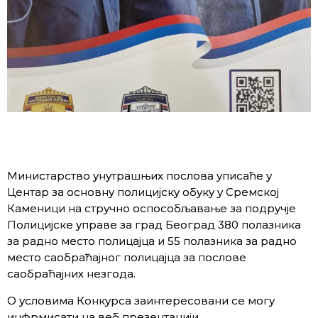
Министарство унутрашњих послова уписаће у
Центар за основну полицијску обуку у Сремској
Каменици на стручно оспособљавање за подручје
Полицијске управе за град Београд 380 полазника
за радно место полицајца и 55 полазника за радно
место саобраћајног полицајца за послове
саобраћајних незгода.
О условима Конкурса заинтересовани се могу
инфрмисати на веб презентацији