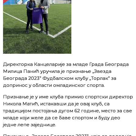
Директорка Канцеларије за младе Града Београда
Милица Панић уручила је признање „Звезда
Београда 2023” Фудбалском клубу „Торлак” за
допринос у области омладинског спорта.
Признање је у име клуба примио спортски директор
Никола Матић, истакавши да је овај клуб, са
традицијом постојања дугом 62 године, место за све
младе који желе да се баве спортом и буду део
једне лепе заједнице.