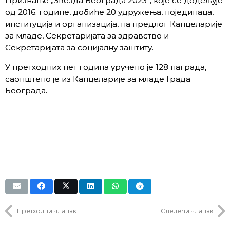
Признање „Звезда Београда 2023”, које се додељује
од 2016. године, добиће 20 удружења, појединаца,
институција и организација, на предлог Канцеларије
за младе, Секретаријата за здравство и
Секретаријата за социјалну заштиту.
У претходних пет година уручено је 128 награда,
саопштено је из Канцеларије за младе Града
Београда.
Претходни чланак
Следећи чланак