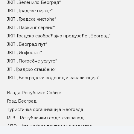
ЈКП „Зеленило Београд“
ЈКП „Градске пијаце“
ЈКП „Градска чистоћа“
ЈКП „Паркинг сервис“
ЈКП Градско саобраћајно предузеће „Београд“
ЈКП „Београд пут“
ЈКП „Инфостан“
ЈКП „Погребне услуге“
ЈП „Градско стамбено“
ЈКП „Београдски водовод и канализација“
Влада Републике Србије
Град Београд
Туристичка организација Београда
РГЗ – Републички геодетски завод
АПР – Агенција за привредне регистре