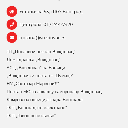
Устаничка 53, 11107 Београд
Централа: 011/ 244-7420
opstina@vozdovac.rs
ЈП „Пословни центар Вождовац“
Дом здравља „Вождовац”
УСЦ „Вождовац“ на Бањици
„Вождовачки центар – Шумице“
НУ „Светозар Марковић“
Центар МO за локалну самоуправу Вождовац
Комунална полиција града Београда
ЈКП „Београдске електране“
ЈКП „Јавно осветљење“