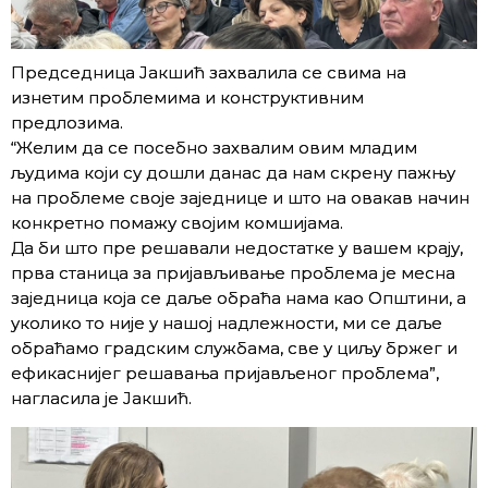
Председница Јакшић захвалила се свима на
изнетим проблемима и конструктивним
предлозима.
“Желим да се посебно захвалим овим младим
људима који су дошли данас да нам скрену пажњу
на проблеме своје заједнице и што на овакав начин
конкретно помажу својим комшијама.
Да би што пре решавали недостатке у вашем крају,
прва станица за пријављивање проблема је месна
заједница која се даље обраћа нама као Општини, а
уколико то није у нашој надлежности, ми се даље
обраћамо градским службама, све у циљу бржег и
ефикаснијег решавања пријављеног проблема”,
нагласила је Јакшић.