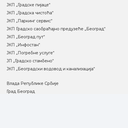
ЈКП „Градске пијаце“
ЈКП „Градска чистоћа“
ЈКП „Паркинг сервис“
ЈКП Градско саобраћајно предузеће „Београд“
ЈКП „Београд пут“
ЈКП „Инфостан“
ЈКП „Погребне услуге“
ЈП „Градско стамбено“
ЈКП „Београдски водовод и канализација“
Влада Републике Србије
Град Београд
Туристичка организација Београда
РГЗ – Републички геодетски завод
АПР – Агенција за привредне регистре