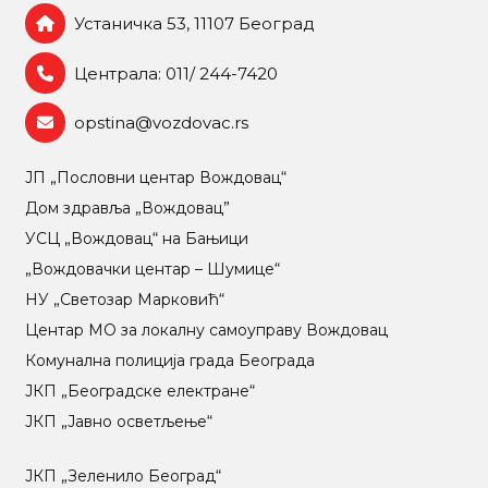
Устаничка 53, 11107 Београд
Централа: 011/ 244-7420
opstina@vozdovac.rs
ЈП „Пословни центар Вождовац“
Дом здравља „Вождовац”
УСЦ „Вождовац“ на Бањици
„Вождовачки центар – Шумице“
НУ „Светозар Марковић“
Центар МO за локалну самоуправу Вождовац
Комунална полиција града Београда
ЈКП „Београдске електране“
ЈКП „Јавно осветљење“
ЈКП „Зеленило Београд“