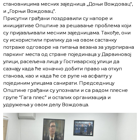
становницима месних заједница „Доњи Вождовац“,
и „Горњи Вождовац”.
Присутни грађани поздравили су напоре и
иницијативе Општине за решавање проблема који
су пријављивали месним заједницама. Такође, они
су искористили прилику да на овом састанку
потраже одговоре на питања везана за узурпирана
паркинг места од стране појединаца у Дарвиновој
улици, расељена лица у Гостиварској улици да
сазнају када ће коначно добити право на откуп
станова, као и када ће се рупе на асфалту у
појединим улицама санирати. Председницу
Општине грађани су упознали и са радом плесне
групе “Гага плес” и осталих организација и
удружења у овом делу Вождовца.