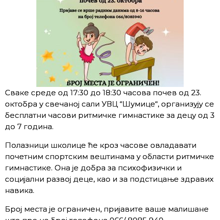
Сваке среде од 17:30 до 18:30 часова почев од 23.
октобра у свечаној сали УВЦ “Шумице“, организују се
бесплатни часови ритмичке гимнастике за децу од 3
до 7 година.
Полазници школице ће кроз часове овладавати
почетним спортским вештинама у области ритмичке
гимнастике. Она је добра за психофизички и
социјални развој деце, као и за подстицање здравих
навика.
Број места је ограничен, пријавите ваше малишане