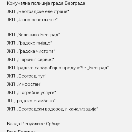
Комунална полиција града Београда
ЈКП „Београдске електране“
ЈКП „Јавно осветљење“
ЈКП „Зеленило Београд“
ЈКП „Градске пијаце“
ЈКП „Градска чистоћа“
ЈКП „Паркинг сервис“
ЈКП Градско саобраћајно предузеће „Београд“
ЈКП „Београд пут“
ЈКП „Инфостан“
ЈКП „Погребне услуге“
ЈП „Градско стамбено“
ЈКП „Београдски водовод и канализација“
Влада Републике Србије