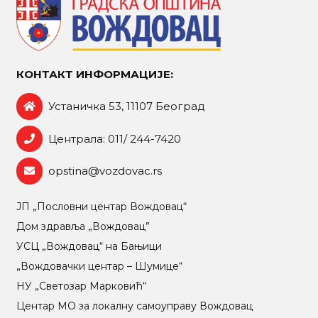
КОНТАКТ ИНФОРМАЦИЈЕ:
Устаничка 53, 11107 Београд
Централа: 011/ 244-7420
opstina@vozdovac.rs
ЈП „Пословни центар Вождовац“
Дом здравља „Вождовац”
УСЦ „Вождовац“ на Бањици
„Вождовачки центар – Шумице“
НУ „Светозар Марковић“
Центар МO за локалну самоуправу Вождовац