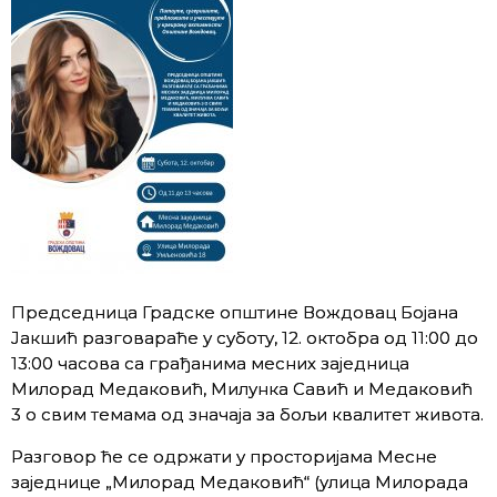
Председница Градске општине Вождовац Бојана
Јакшић разговараће у суботу, 12. октобра од 11:00 до
13:00 часова са грађанима месних заједница
Милорад Медаковић, Милунка Савић и Медаковић
3 о свим темама од значаја за бољи квалитет живота.
Разговор ће се одржати у просторијама Месне
заједнице „Милорад Медаковић“ (улица Милорада