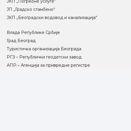
ЈКП „Погребне услуге“
ЈП „Градско стамбено“
ЈКП „Београдски водовод и канализација“
Влада Републике Србије
Град Београд
Туристичка организација Београда
РГЗ – Републички геодетски завод
АПР – Агенција за привредне регистре