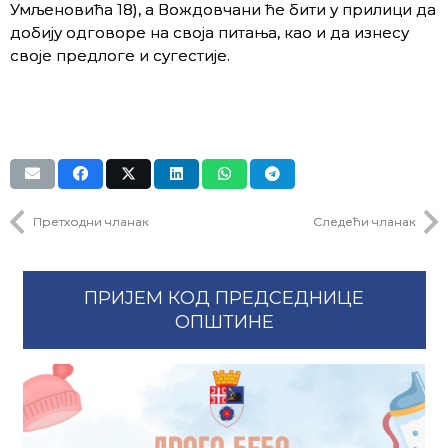
Умљеновића 18), а Вождовчани ће бити у прилици да
добију одговоре на своја питања, као и да изнесу
своје предлоге и сугестије.
Претходни чланак
Следећи чланак
ПРИЈЕМ КОД ПРЕДСЕДНИЦЕ
ОПШТИНЕ