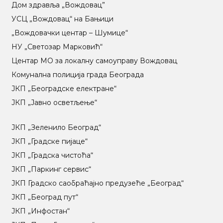
Дом здравља „Вождовац”
УСЦ „Вождовац“ на Бањици
„Вождовачки центар – Шумице“
НУ „Светозар Марковић“
Центар МO за локалну самоуправу Вождовац
Комунална полиција града Београда
ЈКП „Београдске електране“
ЈКП „Јавно осветљење“
ЈКП „Зеленило Београд“
ЈКП „Градске пијаце“
ЈКП „Градска чистоћа“
ЈКП „Паркинг сервис“
ЈКП Градско саобраћајно предузеће „Београд“
ЈКП „Београд пут“
ЈКП „Инфостан“