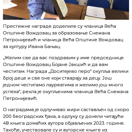
Престижне награде доделиле су чланица Већа
Општине Вождовац за образовање Снежана
Петронијевић и чланица Већа Општине Вождовац
за културу Ивана Бањац.
„Желим све да вас поздравим у име председнице
Општине Вождовац Бојане Јакшић и да вам
честитам. Награда „Доситејево перо“ окупља велики
број деце и све оне који стварају за децу. Још
једном честитамо лауреатима и желимо још много
успеха“, рекла је окупљенима чланица Већа Снежана
Петронијевић.
О наградама је одлучивао жири састављен од скоро
200 београдских ђака, а одлуку су донели читајући
48 књига домаћих аутора објављених 2023. године.
Такође, учествовале су и ауторске књиге из