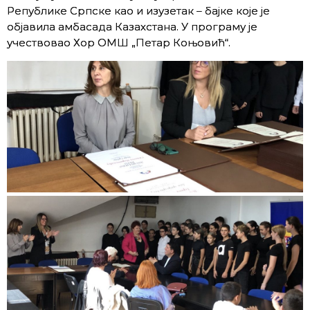
Републике Српске као и изузетак – бајке које је
објавила амбасада Казахстана. У програму је
учествовао Хор ОМШ „Петар Коњовић“.