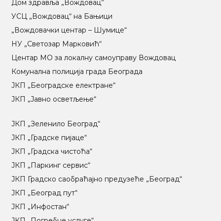
Дом здравља „Вождовац”
УСЦ „Вождовац“ на Бањици
„Вождовачки центар – Шумице“
НУ „Светозар Марковић“
Центар МO за локалну самоуправу Вождовац
Комунална полиција града Београда
ЈКП „Београдске електране“
ЈКП „Јавно осветљење“
ЈКП „Зеленило Београд“
ЈКП „Градске пијаце“
ЈКП „Градска чистоћа“
ЈКП „Паркинг сервис“
ЈКП Градско саобраћајно предузеће „Београд“
ЈКП „Београд пут“
ЈКП „Инфостан“
ЈКП „Погребне услуге“