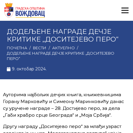
ДОДЕЉЕНЕ НАГРАДЕ ДЕЧЈЕ
КРИТИКЕ „ДОСИТЕЈЕВО ПЕРО“
ПОЧЕТНА
/
ВЕСТИ
/
АКТУЕЛНО
/
ДОДЕЉЕНЕ НАГРАДЕ ДЕЧЈЕ КРИТИКЕ „ДОСИТЕЈЕВО
ПЕРО“
9. октобар 2024.
Ауторима најбољих дечјих књига, књижевницима
Горану Марковићу и Симеону Маринковићу данас
су уручене награде – 28. Достијево перо, за дела
„Габи храбро срце Београда“ и „Моја Србија“.
Другу награду „Доситејево перо“ за млађи узраст