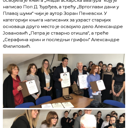
освојила је књига „Мадагаскарска аватура“ коју је
написао Поп Д. Ђурђев, а трећу „Вртоглави дани у
Плавој шуми“ чији је аутор Зоран Пеневски. У
категорији књига написаних за узраст старијих
основаца друго место је освојило дело Александре
Јовановић „Петра је стварно отишла“, а треће
„Серафина крин и последњи грифон“ Александре
Филиповић.