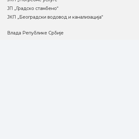
ЈП „Градско стамбено“
ЈКП „Београдски водовод и канализација“
Влада Републике Србије
Град Београд
Туристичка организација Београда
РГЗ – Републички геодетски завод
АПР – Агенција за привредне регистре