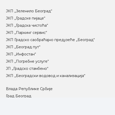
ЈКП „Зеленило Београд“
ЈКП „Градске пијаце“
ЈКП „Градска чистоћа“
ЈКП „Паркинг сервис“
ЈКП Градско саобраћајно предузеће „Београд“
ЈКП „Београд пут“
ЈКП „Инфостан“
ЈКП „Погребне услуге“
ЈП „Градско стамбено“
ЈКП „Београдски водовод и канализација“
Влада Републике Србије
Град Београд
Туристичка организација Београда
РГЗ – Републички геодетски завод