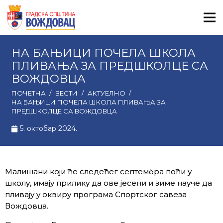
НА БАЊИЦИ ПОЧЕЛА ШКОЛА
ПЛИВАЊА ЗА ПРЕДШКОЛЦЕ СА
ВОЖДОВЦА
ПОЧЕТНА
/
ВЕСТИ
/
АКТУЕЛНО
/
НА БАЊИЦИ ПОЧЕЛА ШКОЛА ПЛИВАЊА ЗА
ПРЕДШКОЛЦЕ СА ВОЖДОВЦА
5. октобар 2024.
Малишани који ће следећег септембра поћи у
школу, имају прилику да ове јесени и зиме науче да
пливају у оквиру програма Спортског савеза
Вождовца.