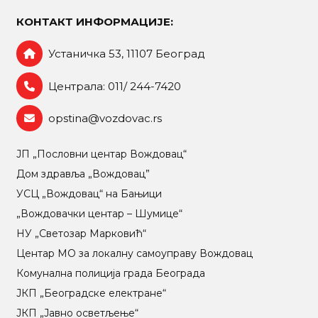
КОНТАКТ ИНФОРМАЦИЈЕ:
Устаничка 53, 11107 Београд
Централа: 011/ 244-7420
opstina@vozdovac.rs
ЈП „Пословни центар Вождовац“
Дом здравља „Вождовац”
УСЦ „Вождовац“ на Бањици
„Вождовачки центар – Шумице“
НУ „Светозар Марковић“
Центар МO за локалну самоуправу Вождовац
Комунална полиција града Београда
ЈКП „Београдске електране“
ЈКП „Јавно осветљење“