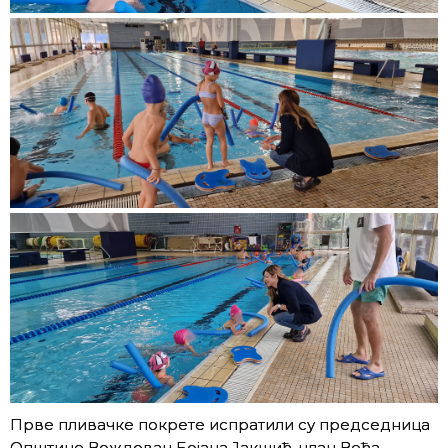
Прве пливачке покрете испратили су председница
Општине Вождовац Бојана Јакшић, члан Већа