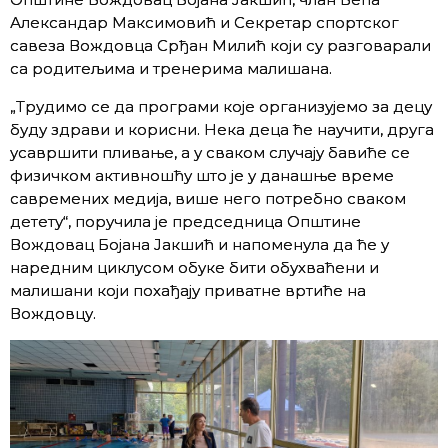
Александар Максимовић и Секретар спортског
савеза Вождовца Срђан Милић који су разговарали
са родитељима и тренерима малишана.
„Трудимо се да програми које организујемо за децу
буду здрави и корисни. Нека деца ће научити, друга
усавршити пливање, а у сваком случају бавиће се
физичком активношћу што је у данашње време
савремених медија, више него потребно сваком
детету“, поручила је председница Општине
Вождовац Бојана Јакшић и напоменула да ће у
наредним циклусом обуке бити обухваћени и
малишани који похађају приватне вртиће на
Вождовцу.