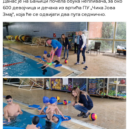
Данас је на Бањици почела обука непливача, за око
600 девојчица и дечака из вртића ПУ „Чика Јова
Змај“, која ће се одвијати два пута седмично.