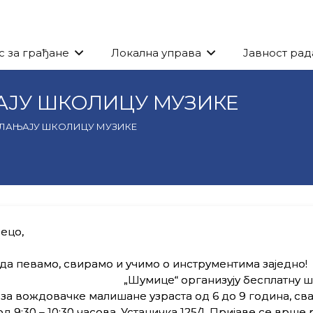
с за грађане
Локална управа
Јавност рад
АЈУ ШКОЛИЦУ МУЗИКЕ
КЛАЊАЈУ ШКОЛИЦУ МУЗИКЕ
ецо,
 да певамо, свирамо и учимо о инструментима з
ице“ организују бесплатну шко
 за вождовачке малишане узраста од 6 до 9 година, св
од 9:30 – 10:30 часова, Устаничка 125/1. Пријаве се врше