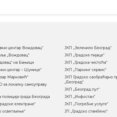
вни центар Вождовац“
ЈКП „Зеленило Београд“
вља „Вождовац”
ЈКП „Градске пијаце“
довац“ на Бањици
ЈКП „Градска чистоћа“
чки центар – Шумице“
ЈКП „Паркинг сервис“
озар Марковић“
ЈКП Градско саобраћајно 
„Београд“
 за локалну самоуправу
ц
ЈКП „Београд пут“
 полиција града Београда
ЈКП „Инфостан“
радске електране“
ЈКП „Погребне услуге“
о осветљење“
ЈП „Градско стамбено“