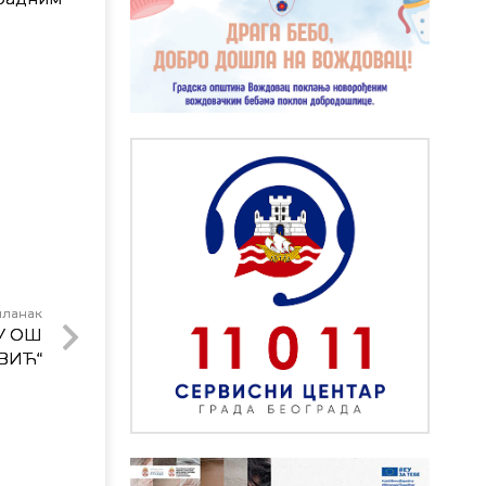
чланак
У ОШ
ВИЋ“