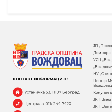
ЈП „Посло
Дом здра
УСЦ „Вож
„Вождова
НУ „Свет
КОНТАКТ ИНФОРМАЦИЈЕ:
Центар МO
Вождова
Устаничка 53, 11107 Београд
Комунална
ЈКП „Беог
Централа: 011/ 244-7420
ЈКП „Јавн