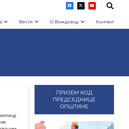
а
Вести
О Вождовцу
Контакт
ПРИЈЕМ КОД
ПРЕДСЕДНИЦЕ
ОПШТИНЕ
аједно!
лицу
аке
 радним