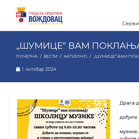
Серви
„ШУМИЦЕ“ ВАМ ПОКЛАЊ
ПОЧЕТНА
/
ВЕСТИ
/
АКТУЕЛНО
/
„ШУМИЦЕ“ ВАМ ПО
1. октобар 2024.
Драга д
дођите
„Шум
музике,
суботе 