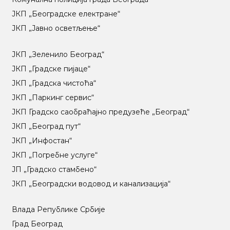
ЈКП „Београдске електране“
ЈКП „Јавно осветљење“
ЈКП „Зеленило Београд“
ЈКП „Градске пијаце“
ЈКП „Градска чистоћа“
ЈКП „Паркинг сервис“
ЈКП Градско саобраћајно предузеће „Београд“
ЈКП „Београд пут“
ЈКП „Инфостан“
ЈКП „Погребне услуге“
ЈП „Градско стамбено“
ЈКП „Београдски водовод и канализација“
Влада Републике Србије
Град Београд