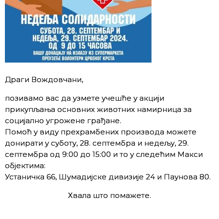
Драги Вождовчани,
позивамо вас да узмете учешће у акцији
прикупљања основних животних намирница за
социјално угрожене грађане.
Помоћ у виду прехрамбених производа можете
донирати у суботу, 28. септембра и недељу, 29.
септембра од 9:00 до 15:00 и то у следећим Макси
објектима:
Устаничка 66, Шумадијске дивизије 24 и Паунова 80.
Хвала што помажете.