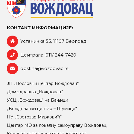
КОНТАКТ ИНФОРМАЦИЈЕ:
Устаничка 53, 11107 Београд
Централа: 011/ 244-7420
opstina@vozdovac.rs
ЈП „Пословни центар Вождовац“
Дом здравља „Вождовац”
УСЦ „Вождовац“ на Бањици
„Вождовачки центар – Шумице“
НУ „Светозар Марковић“
Центар МO за локалну самоуправу Вождовац
Комунална полиција града Београда