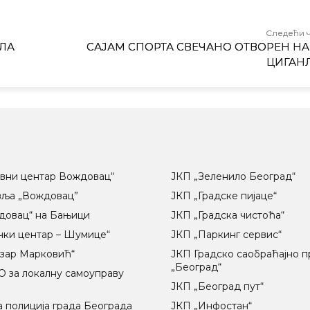
Следећи 
ЛА
САЈАМ СПОРТА СВЕЧАНО ОТВОРЕН НА
ЦИГАН
вни центар Вождовац“
ЈКП „Зеленило Београд“
вља „Вождовац”
ЈКП „Градске пијаце“
довац“ на Бањици
ЈКП „Градска чистоћа“
чки центар – Шумице“
ЈКП „Паркинг сервис“
озар Марковић“
ЈКП Градско саобраћајно 
„Београд“
 за локалну самоуправу
ц
ЈКП „Београд пут“
 полиција града Београда
ЈКП „Инфостан“