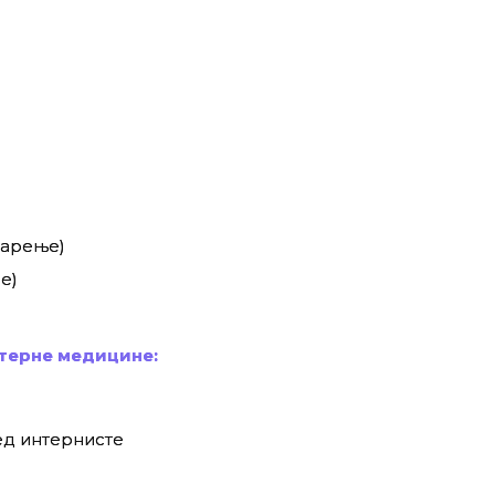
варење)
е)
нтерне медицине:
ед интернисте