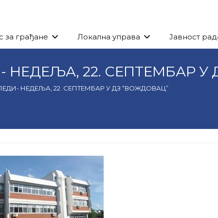
с за грађане
Локална управа
Јавност рад
 НЕДЕЉА, 22. СЕПТЕМБАР У
ЕДИ- НЕДЕЉА, 22. СЕПТЕМБАР У ДЗ “ВОЖДОВАЦ”