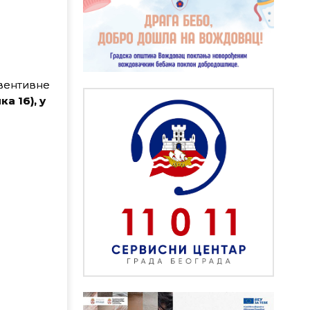
вентивне
а 16), у