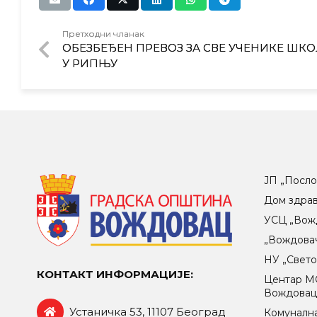
Претходни чланак
ОБЕЗБЕЂЕН ПРЕВОЗ ЗА СВЕ УЧЕНИКЕ ШКО
У РИПЊУ
ЈП „Посло
Дом здра
УСЦ „Вож
„Вождова
НУ „Свет
КОНТАКТ ИНФОРМАЦИЈЕ:
Центар МO
Вождова
Устаничка 53, 11107 Београд
Комунална