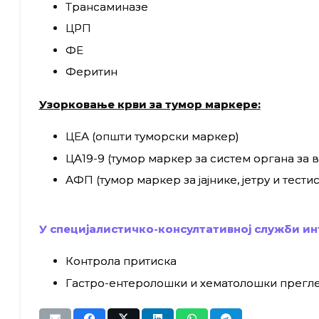
Трансаминазе
ЦРП
ФЕ
Феритин
Узорковање крви за тумор маркере:
ЦЕА (општи туморски маркер)
ЦА19-9 (тумор маркер за систем органа за 
АФП (тумор маркер за јајнике, јетру и тестис
У специјалистичко-консултативној служби и
Контрола притиска
Гастро-ентеролошки и хематолошки прегл