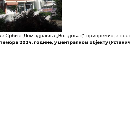
ке Србије, Дом здравља ,,Вождовац“ припремио је пре
тембра 2024. године, у централном објекту (Устаничк