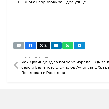
Живка Гавриловића – део улице
Претходни чланак
Рани јавни увид за потребе израде ПДР за
село и Бели поток, јужно од Аутопута Е75, г
Вождовац и Раковица