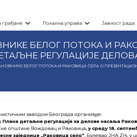
а грађане
Локална управа
Јавност рада
НИКЕ БЕЛОГ ПОТОКА И РАК
ЕТАЉНЕ РЕГУЛАЦИЈЕ ДЕЛОВ
АНОВНИКЕ БЕЛОГ ПОТОКА И РАКОВИЦА СЕЛА О ПРЕЗЕНТАЦИЈ
истичким заводом Београда организује:
д
Плана детаљне
регулације за делове насеља Рако
дске општине Вождовац и Раковица,
у среду 18. септем
Месне заједнице „Раковица село“
, Булевар ЈНА 214, у 