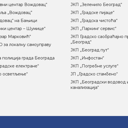
вни центар Вождовац“
ЈКП „Зеленило Београд“
вља „Вождовац”
ЈКП „Градске пијаце“
довац“ на Бањици
ЈКП „Градска чистоћа“
чки центар – Шумице“
ЈКП „Паркинг сервис“
озар Марковић“
ЈКП Градско саобраћајно 
„Београд“
 за локалну самоуправу
ц
ЈКП „Београд пут“
 полиција града Београда
ЈКП „Инфостан“
радске електране“
ЈКП „Погребне услуге“
о осветљење“
ЈП „Градско стамбено“
ЈКП „Београдски водовод 
канализација“