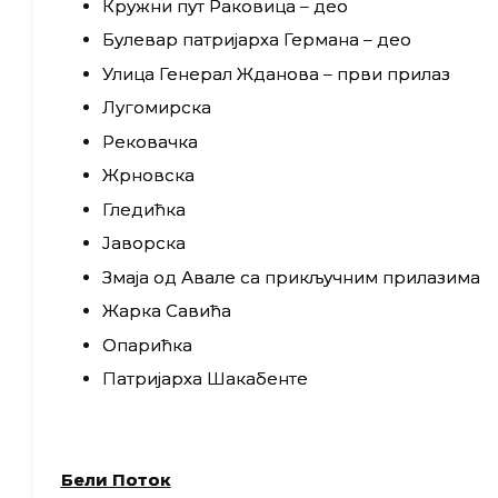
Кружни пут Раковица – део
Булевар патријарха Германа – део
Улица Генерал Жданова – први прилаз
Лугомирска
Рековачка
Жрновска
Гледићка
Јаворска
Змаја од Авале са прикључним прилазима
Жарка Савића
Опарићка
Патријарха Шакабенте
Бели Поток