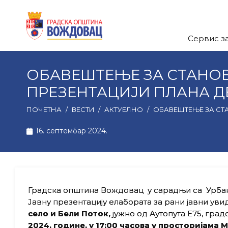
Сервис з
ОБАВЕШТЕЊЕ ЗА СТАНОВ
ПРЕЗЕНТАЦИЈИ ПЛАНА Д
ПОЧЕТНА
/
ВЕСТИ
/
АКТУЕЛНО
/
ОБАВЕШТЕЊЕ ЗА СТ
16. септембар 2024.
Градска општина Вождовац у сарадњи са Урбан
Јавну презентацију елабората за рани јавни уви
село и Бели Поток,
јужно од Аутопута Е75, гра
2024. године, у 17:00 часова у просторијама 