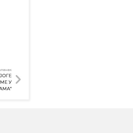
чланак
ЈОГЕ
МЕ У
АМА“