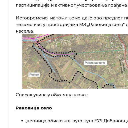
партиципације и активног учествовања грађана
Истовремено напомињемо да је ово предлог пл
чекамо вас у просторијама МЗ „Раковица село“ 
насеља.
Списак улица у обухвату плана :
Раковица село
деоница обилазног ауто пута Е75 Добановци