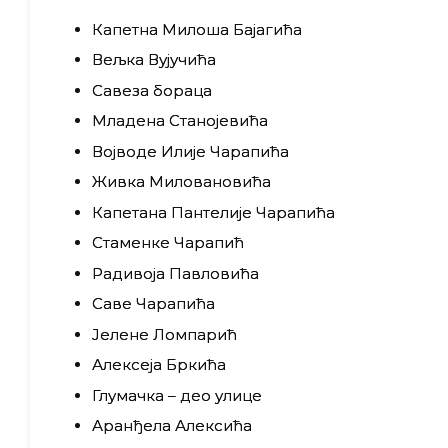
Капетна Милоша Бајагића
Вељка Вујучића
Савеза бораца
Младена Станојевића
Војводе Илије Чарапића
Живка Миловановића
Капетана Пантелије Чарапића
Стаменке Чарапић
Радивоја Павловића
Саве Чарапића
Јелене Ломпарић
Алексеја Бркића
Глумачка – део улице
Аранђела Алексића