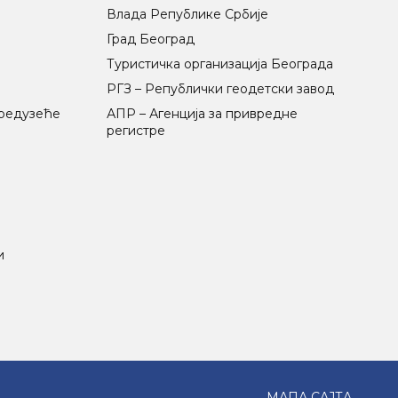
Влада Републике Србије
Град Београд
Туристичка организација Београда
РГЗ – Републички геодетски завод
предузеће
АПР – Агенција за привредне
регистре
и
МАПА САЈТА