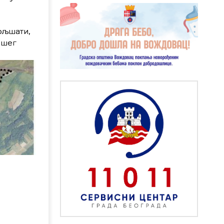
ољшати,
ашег