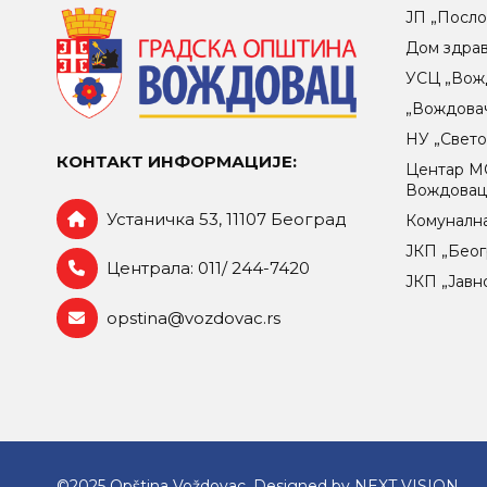
ЈП „Посло
Дом здра
УСЦ „Вож
„Вождова
НУ „Свет
КОНТАКТ ИНФОРМАЦИЈЕ:
Центар МO
Вождова
Устаничка 53, 11107 Београд
Комунална
ЈКП „Беог
Централа: 011/ 244-7420
ЈКП „Јавн
opstina@vozdovac.rs
©2025 Opština Voždovac. Designed by
NEXT VISION