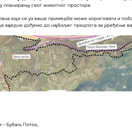
 у планирању свог животног простора.
ана који се уз ваше примедбе може кориговати и поб
да заједно дођемо до најбољег предлога за уређење в
 – Бубањ Поток,