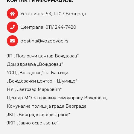
КОНТАКТ ИНФОРМАЦИЈЕ:
Устаничка 53, 11107 Београд
Централа: 011/ 244-7420
opstina@vozdovac.rs
ЈП „Пословни центар Вождовац“
Дом здравља „Вождовац”
УСЦ „Вождовац“ на Бањици
„Вождовачки центар – Шумице“
НУ „Светозар Марковић“
Центар МO за локалну самоуправу Вождовац
Комунална полиција града Београда
ЈКП „Београдске електране“
ЈКП „Јавно осветљење“