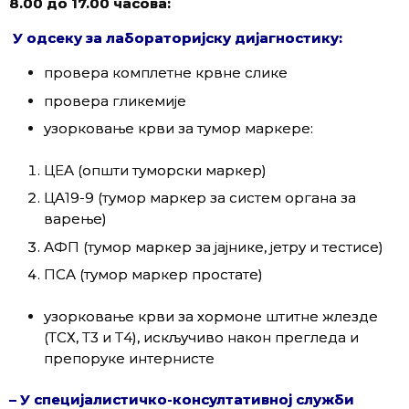
8.00 до 17.00 часова:
У одсеку за лабораторијску дијагностику:
провера комплетне крвне слике
провера гликемије
узорковање крви за тумор маркере:
ЦЕА (општи туморски маркер)
ЦА19-9 (тумор маркер за систем органа за
варење)
АФП (тумор маркер за јајнике, јетру и тестисе)
ПСА (тумор маркер простате)
узорковање крви за хормоне штитне жлезде
(ТСХ, Т3 и Т4), искључиво након прегледа и
препоруке интернисте
– У специјалистичко-консултативној служби