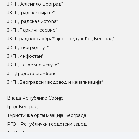
ЈКП „Зеленило Београд“
ЈКП „Градске пијаце“
ЈКП „Градска чистоћа“
ЈКП „Паркинг сервис“
ЈКП Градско саобраћајно предузеће „Београд“
ЈКП „Београд пут“
ЈКП „Инфостан“
ЈКП „Погребне услуге“
ЈП „Градско стамбено“
ЈКП „Београдски водовод и канализација“
Влада Републике Србије
Град Београд
Туристичка организација Београда
РГЗ – Републички геодетски завод
АПР – Агенција за привредне регистре