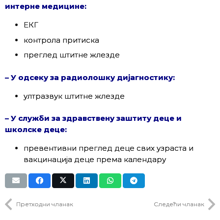
интерне медицине:
ЕКГ
контрола притиска
преглед штитне жлезде
– У одсеку за радиолошку дијагностику:
ултразвук штитне жлезде
– У служби за здравствену заштиту деце и
школске деце:
превентивни преглед деце свих узраста и
вакцинација деце према календару
Претходни чланак
Следећи чланак