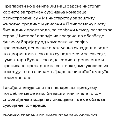
Препарати које екипе ЈКП-а „Градска чистоћа”
користе за третман сузбијања комараца
регистровани су у Министарству за заштиту
животне средине и уписани у Привремену листу
биоцидних производа, па грађани немају разлога за
страх. „Чистоћа” апелује на грађане да обезбеде
физичку баријеру од комараца на својим
прозорима, испразне евентуална складишта воде
по двориштима, као што су подметачи за саксије,
гуме, стара бурад, као и да користе репеленте и
прописане препарате за септичке јаме уколико их
поседују, те да екипама „Градске чистоће” омогуће
несметан рад.
Такође, апелује се и на пчеларе, да предузму
потребне мере како би заштитили пчеле током
спровођења акција на локацијама где се обавља
сузбијање комараца.
Уколико грађани примете повећану бројност