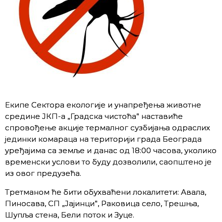
Екипе Сектора екологије и унапређења животне
средине ЈКП-а „Градска чистоћа” наставиће
спровођење акције термалног сузбијања одраслих
јединки комараца на територији града Београда
уређајима са земље и данас од 18:00 часова, уколико
временски услови то буду дозволили, саопштено је
из овог предузећа.
Третманом ће бити обухваћени локалитети: Авала,
Пиносава, СП „Јајинци”, Раковица село, Трешња,
Шупља стена, Бели поток и Зуце.