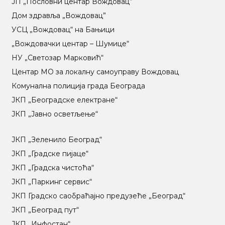
ЈП „Пословни центар Вождовац“
Дом здравља „Вождовац”
УСЦ „Вождовац“ на Бањици
„Вождовачки центар – Шумице“
НУ „Светозар Марковић“
Центар МO за локалну самоуправу Вождовац
Комунална полиција града Београда
ЈКП „Београдске електране“
ЈКП „Јавно осветљење“
ЈКП „Зеленило Београд“
ЈКП „Градске пијаце“
ЈКП „Градска чистоћа“
ЈКП „Паркинг сервис“
ЈКП Градско саобраћајно предузеће „Београд“
ЈКП „Београд пут“
ЈКП „Инфостан“