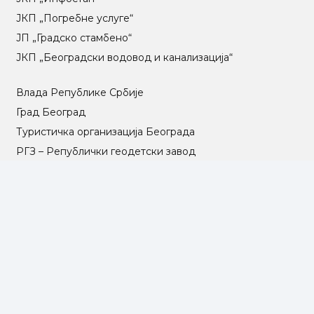
ЈКП „Погребне услуге“
ЈП „Градско стамбено“
ЈКП „Београдски водовод и канализација“
Влада Републике Србије
Град Београд
Туристичка организација Београда
РГЗ – Републички геодетски завод
АПР – Агенција за привредне регистре