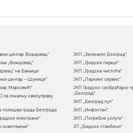
вни центар Вождовац“
ЈКП „Зеленило Београд“
вља „Вождовац”
ЈКП „Градске пијаце“
довац“ на Бањици
ЈКП „Градска чистоћа“
чки центар – Шумице“
ЈКП „Паркинг сервис“
озар Марковић“
ЈКП Градско саобраћајно 
„Београд“
 за локалну самоуправу
ц
ЈКП „Београд пут“
 полиција града Београда
ЈКП „Инфостан“
радске електране“
ЈКП „Погребне услуге“
о осветљење“
ЈП „Градско стамбено“