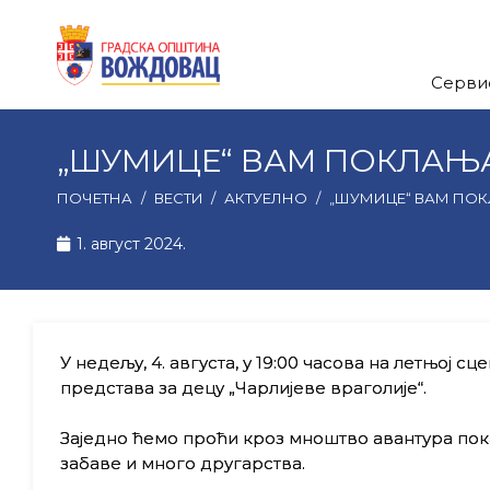
Серви
„ШУМИЦЕ“ ВАМ ПОКЛАЊА
ПОЧЕТНА
/
ВЕСТИ
/
АКТУЕЛНО
/
„ШУМИЦЕ“ ВАМ ПОК
1. август 2024.
У недељу, 4. августа, у 19:00 часова на летњој с
представа за децу „Чарлијеве враголије“.
Заједно ћемо проћи кроз мноштво авантура пока
забаве и много другарства.