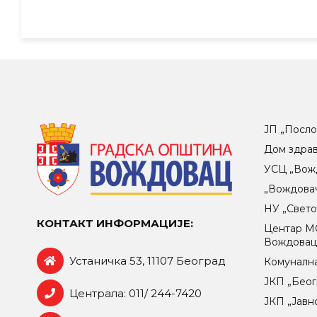
ЈП „Посло
Дом здра
УСЦ „Вож
„Вождова
НУ „Свет
КОНТАКТ ИНФОРМАЦИЈЕ:
Центар МO
Вождова
Устаничка 53, 11107 Београд
Комунална
ЈКП „Беог
Централа: 011/ 244-7420
ЈКП „Јавн