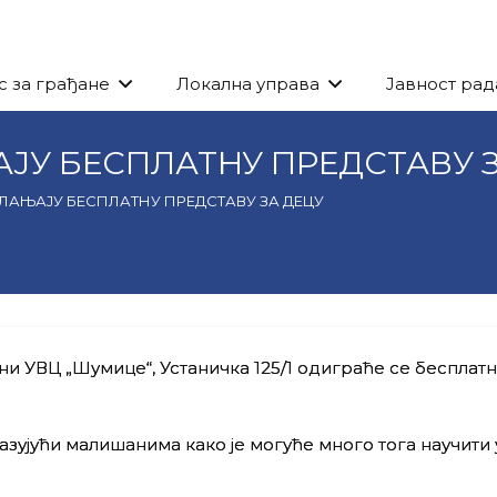
с за грађане
Локална управа
Јавност рад
ЈУ БЕСПЛАТНУ ПРЕДСТАВУ З
ЛАЊАЈУ БЕСПЛАТНУ ПРЕДСТАВУ ЗА ДЕЦУ
цени УВЦ „Шумице“, Устаничка 125/1 одиграће се бесплат
зујући малишанима како је могуће много тога научити 