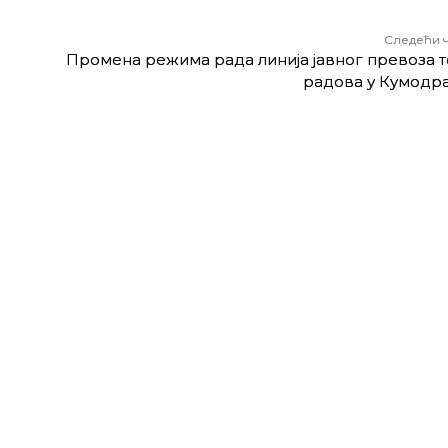
Следећи 
Промена режима рада линија јавног превоза 
радова у Кумодр