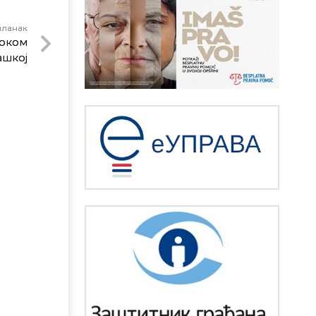
чланак
током
ашкој