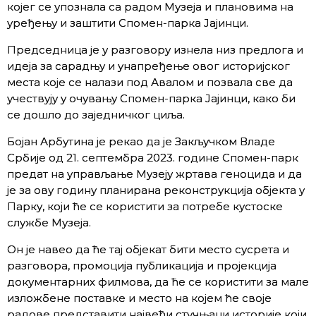
којег се упознала са радом Музеја и плановима на
уређењу и заштити Спомен-парка Јајинци.
Председница је у разговору изнела низ предлога и
идеја за сарадњу и унапређење овог историјског
места које се налази под Авалом и позвала све да
учествују у очувању Спомен-парка Јајинци, како би
се дошло до заједничког циља.
Бојан Арбутина је рекао да је Закључком Владе
Србије од 21. септембра 2023. године Спомен-парк
предат на управљање Музеју жртава геноцида и да
је за ову годину планирана реконструкција објекта у
Парку, који ће се користити за потребе кустоске
службе Музеја.
Он је навео да ће тај објекат бити место сусрета и
разговора, промоција публикација и пројекција
документарних филмова, да ће се користити за мале
изложбене поставке и место на којем ће своје
радове представити највећи стучњаци историје који