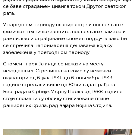
се баве страдањем цивила током Другог светског
рата.
У наредном периоду планирано је и постављање
физичко- техничке заштите, постављање камера и
рампи, као и ограђивање спомен подручја како би
се спречила непримерена дешавања која су
забележена у претходном периоду.
Спомен –парк Јајинци се налази на месту
некадашњег Стрелишта на коме су немачки
окупатори од 6. јула 1941. до 6. новембра 1943.
године стрељали више од 80 хиљада грађана
Београда и Србије. У срцу Парка од 1988. године
стоји споменик у облику стилизоване птице
раширених крила, рад вајара Војина Стојића.