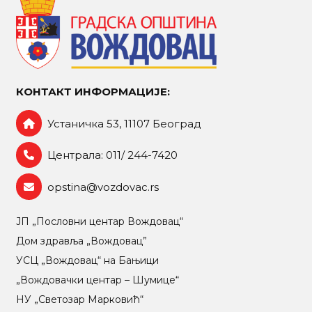
КОНТАКТ ИНФОРМАЦИЈЕ:
Устаничка 53, 11107 Београд
Централа: 011/ 244-7420
opstina@vozdovac.rs
ЈП „Пословни центар Вождовац“
Дом здравља „Вождовац”
УСЦ „Вождовац“ на Бањици
„Вождовачки центар – Шумице“
НУ „Светозар Марковић“