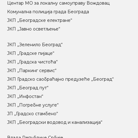
Центар МO за локалну самоуправу Вождовац
Комунална полиција града Београда
ЈКП „Београдске електране“
ЈКП „Јавно осветљење“
ЈКП „Зеленило Београд“
ЈКП „Градске пијаце“
ЈКП „Градска чистоћа“
ЈКП „Паркинг сервис“
ЈКП Градско саобраћајно предузеће „Београд“
ЈКП „Београд пут“
ЈКП „Инфостан“
ЈКП „Погребне услуге“
ЈП „Градско стамбено“
ЈКП „Београдски водовод и канализација“
Влада Републике Србије