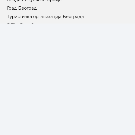
Град Београд
Туристичка организација Београда
РГЗ – Републички геодетски завод
АПР – Агенција за привредне регистре
©2025 Opština Voždovac. Designed by
NEXT VISION