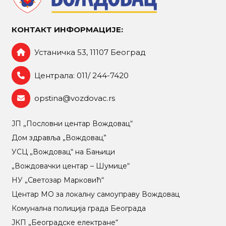
КОНТАКТ ИНФОРМАЦИЈЕ:
Устаничка 53, 11107 Београд
Централа: 011/ 244-7420
opstina@vozdovac.rs
ЈП „Пословни центар Вождовац“
Дом здравља „Вождовац”
УСЦ „Вождовац“ на Бањици
„Вождовачки центар – Шумице“
НУ „Светозар Марковић“
Центар МO за локалну самоуправу Вождовац
Комунална полиција града Београда
ЈКП „Београдске електране“