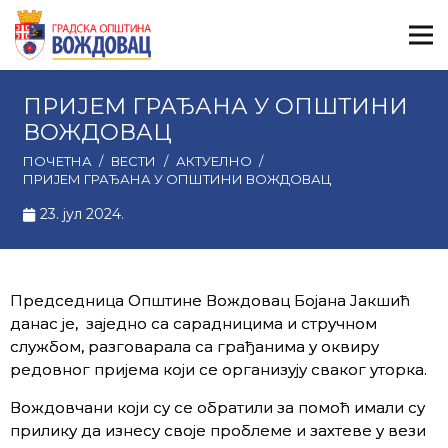
ПРИЈЕМ ГРАЂАНА У ОПШТИНИ
ВОЖДОВАЦ
ПОЧЕТНА
/
ВЕСТИ
/
АКТУЕЛНО
/
ПРИЈЕМ ГРАЂАНА У ОПШТИНИ ВОЖДОВАЦ
23. јул 2024.
Председница Општине Вождовац Бојана Јакшић
данас је, заједно са сарадницима и стручном
службом, разговарала са грађанима у оквиру
редовног пријема који се организују сваког уторка.
Вождовчани који су се обратили за помоћ имали су
прилику да изнесу своје проблеме и захтеве у вези