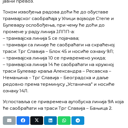
јавни превоз.
Током извођења радова доћи ће до обуставе
трамвајског саобраћаја у Улици војводе Степе и
Булевару ослобођења, при чему ће доћи до
промене у раду линија ЈЛПП-а:
– трамвајска линија 5 се појачава;
– трамваји са линије ће саобраћати на скраћеној
траси: Трг Славија – Блок 45 и носиће ознаку 9Л;
– трамвајска линија 10 се привремено укида;
– трамвајска линија 14 ће саобраћати на кружној
траси Булевар краља Александра – Ресавска –
Немањина – Трг Славија – Београдска и даље
редовно према терминусу „Устаничка” и носиће
ознаку 14Л.
Успоставља се привремена аутобуска линија 9А која
ће саобраћати на траси Трг Славија – Бањица 2.