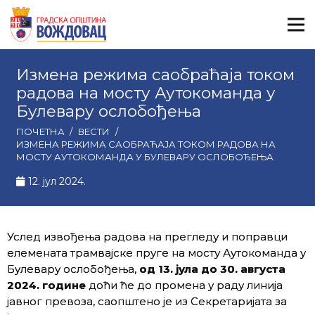
Измена режима саобраћаја током
радова на мосту Аутокоманда у
Булевару ослобођења
ПОЧЕТНА
/
ВЕСТИ
/
ИЗМЕНА РЕЖИМА САОБРАЋАЈА ТОКОМ РАДОВА НА
МОСТУ АУТОКОМАНДА У БУЛЕВАРУ ОСЛОБОЂЕЊА
12. јул 2024.
Услед извођења радова на прегледу и поправци
елемената трамвајске пругe на мосту Аутокоманда у
Булевару ослобођења,
од 13. јула до 30. августа
2024. године
доћи ће до промена у раду линија
јавног превоза, саопштено је из Секретаријата за