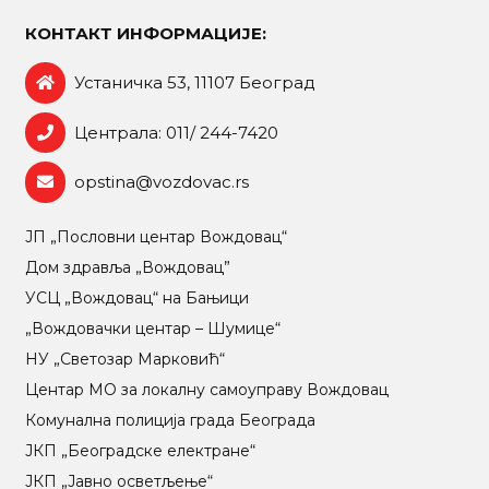
КОНТАКТ ИНФОРМАЦИЈЕ:
Устаничка 53, 11107 Београд
Централа: 011/ 244-7420
opstina@vozdovac.rs
ЈП „Пословни центар Вождовац“
Дом здравља „Вождовац”
УСЦ „Вождовац“ на Бањици
„Вождовачки центар – Шумице“
НУ „Светозар Марковић“
Центар МO за локалну самоуправу Вождовац
Комунална полиција града Београда
ЈКП „Београдске електране“
ЈКП „Јавно осветљење“