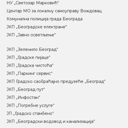
НУ „Светозар Марковић“
Центар МO за локалну самоуправу Вождовац
Комунална полиција града Београда
ЈКП „Београдске електране“
ЈКП „Јавно осветљење“
ЈКП „Зеленило Београд“
ЈКП „Градске пијаце“
ЈКП „Градска чистоћа“
ЈКП „Паркинг сервис“
ЈКП Градско саобраћајно предузеће „Београд“
ЈКП „Београд пут“
ЈКП „Инфостан“
ЈКП „Погребне услуге“
ЈП „Градско стамбено“
ЈКП „Београдски водовод и канализација“