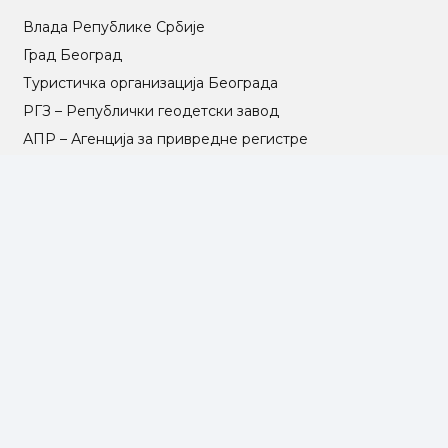
Влада Републике Србије
Град Београд
Туристичка организација Београда
РГЗ – Републички геодетски завод
АПР – Агенција за привредне регистре
©2025 Opština Voždovac. Designed by
NEXT VISION