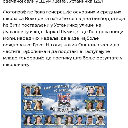
свечаној сали у „Шумицама“, Устаничка 125/1.
Фотографије ђака генерације основних и средњих
школа са Вождовца наћи ће се на два билборда која
ће бити постављени
у Устаничкој улици- на
Душановцу и код Парка Шумице где ће пролазници
моћи, наредних недеља, да виде најбоље
вождовачке ђаке. На овај начин Општина жели да
честита најбољима и да подстакне наступајуће
младе генерације да постижу што боље резултате у
школовању.