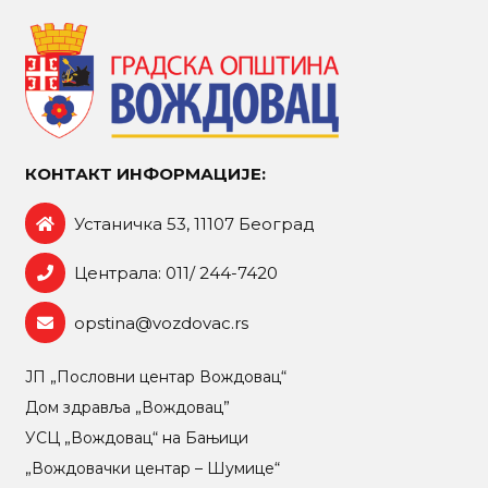
КОНТАКТ ИНФОРМАЦИЈЕ:
Устаничка 53, 11107 Београд
Централа: 011/ 244-7420
opstina@vozdovac.rs
ЈП „Пословни центар Вождовац“
Дом здравља „Вождовац”
УСЦ „Вождовац“ на Бањици
„Вождовачки центар – Шумице“