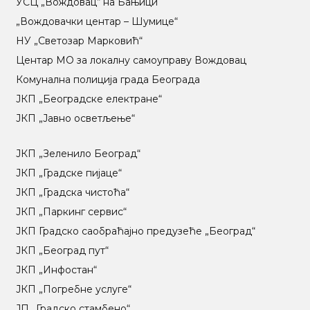
УСЦ „Вождовац“ на Бањици
„Вождовачки центар – Шумице“
НУ „Светозар Марковић“
Центар МO за локалну самоуправу Вождовац
Комунална полиција града Београда
ЈКП „Београдске електране“
ЈКП „Јавно осветљење“
ЈКП „Зеленило Београд“
ЈКП „Градске пијаце“
ЈКП „Градска чистоћа“
ЈКП „Паркинг сервис“
ЈКП Градско саобраћајно предузеће „Београд“
ЈКП „Београд пут“
ЈКП „Инфостан“
ЈКП „Погребне услуге“
ЈП „Градско стамбено“