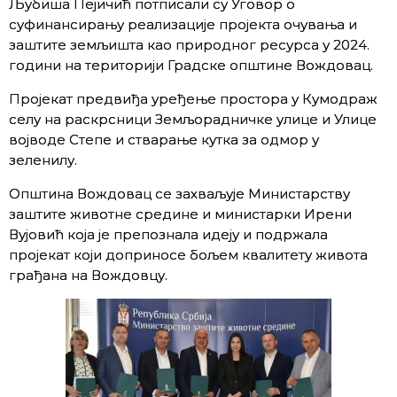
Љубиша Пејичић потписали су Уговор о
суфинансирању реализације пројекта очувања и
заштите земљишта као природног ресурса у 2024.
години на територији Градске општине Вождовац.
Пројекат предвиђа уређење простора у Кумодраж
селу на раскрсници Земљорадничке улице и Улице
војводе Степе и стварање кутка за одмор у
зеленилу.
Општина Вождовац се захваљује Министарству
заштите животне средине и министарки Ирени
Вујовић која је препознала идеју и подржала
пројекат који доприносе бољем квалитету живота
грађана на Вождовцу.