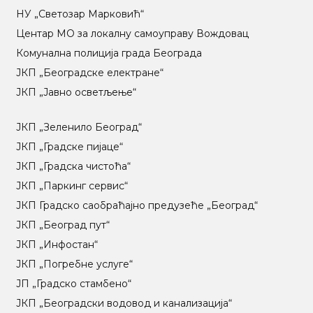
НУ „Светозар Марковић“
Центар МO за локалну самоуправу Вождовац
Комунална полиција града Београда
ЈКП „Београдске електране“
ЈКП „Јавно осветљење“
ЈКП „Зеленило Београд“
ЈКП „Градске пијаце“
ЈКП „Градска чистоћа“
ЈКП „Паркинг сервис“
ЈКП Градско саобраћајно предузеће „Београд“
ЈКП „Београд пут“
ЈКП „Инфостан“
ЈКП „Погребне услуге“
ЈП „Градско стамбено“
ЈКП „Београдски водовод и канализација“