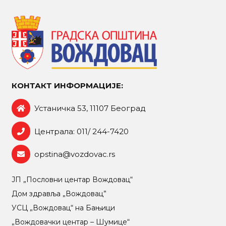
КОНТАКТ ИНФОРМАЦИЈЕ:
Устаничка 53, 11107 Београд
Централа: 011/ 244-7420
opstina@vozdovac.rs
ЈП „Пословни центар Вождовац“
Дом здравља „Вождовац”
УСЦ „Вождовац“ на Бањици
„Вождовачки центар – Шумице“