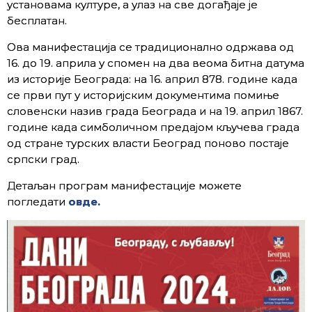
установама културе, а улаз на све догађаје је
бесплатан.
Ова манифестација се традиционално одржава од
16. до 19. априла у спомен на два веома битна датума
из историје Београда: на 16. април 878. године када
се први пут у историјским документима помиње
словенски назив града Београда и на 19. април 1867.
године када симболичном предајом кључева града
од стране турских власти Београд поново постаје
српски град.
Детаљан програм манифестације можете
погледати
овде.