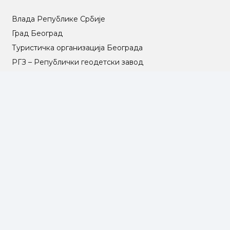
Влада Републике Србије
Град Београд
Туристичка организација Београда
РГЗ – Републички геодетски завод
АПР – Агенција за привредне регистре