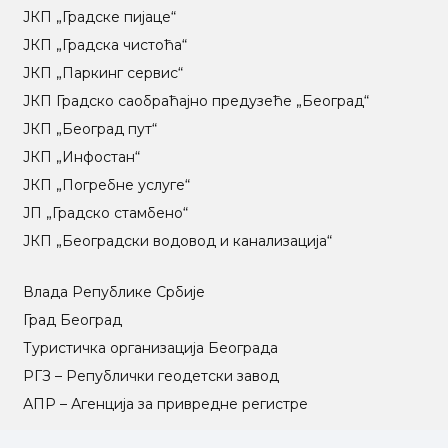
ЈКП „Градске пијаце“
ЈКП „Градска чистоћа“
ЈКП „Паркинг сервис“
ЈКП Градско саобраћајно предузеће „Београд“
ЈКП „Београд пут“
ЈКП „Инфостан“
ЈКП „Погребне услуге“
ЈП „Градско стамбено“
ЈКП „Београдски водовод и канализација“
Влада Републике Србије
Град Београд
Туристичка организација Београда
РГЗ – Републички геодетски завод
АПР – Агенција за привредне регистре