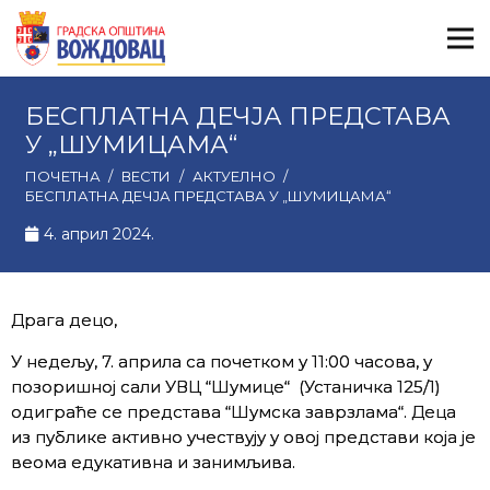
БЕСПЛАТНА ДЕЧЈА ПРЕДСТАВА
У „ШУМИЦАМА“
ПОЧЕТНА
/
ВЕСТИ
/
АКТУЕЛНО
/
БЕСПЛАТНА ДЕЧЈА ПРЕДСТАВА У „ШУМИЦАМА“
4. април 2024.
Драга децо,
У недељу, 7. априла са почетком у 11:00 часова, у
позоришној сали УВЦ “Шумице“ (Устаничка 125/1)
одиграће се представа “Шумска заврзлама“. Деца
из публике активно учествују у овој представи која је
веома едукативна и занимљива.