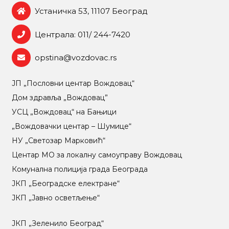
Устаничка 53, 11107 Београд
Централа: 011/ 244-7420
opstina@vozdovac.rs
ЈП „Пословни центар Вождовац“
Дом здравља „Вождовац”
УСЦ „Вождовац“ на Бањици
„Вождовачки центар – Шумице“
НУ „Светозар Марковић“
Центар МO за локалну самоуправу Вождовац
Комунална полиција града Београда
ЈКП „Београдске електране“
ЈКП „Јавно осветљење“
ЈКП „Зеленило Београд“