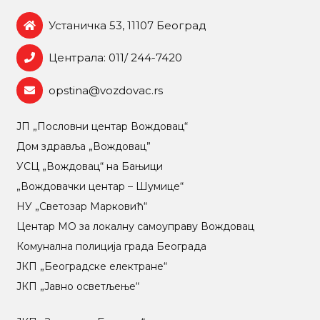
Устаничка 53, 11107 Београд
Централа: 011/ 244-7420
opstina@vozdovac.rs
ЈП „Пословни центар Вождовац“
Дом здравља „Вождовац”
УСЦ „Вождовац“ на Бањици
„Вождовачки центар – Шумице“
НУ „Светозар Марковић“
Центар МO за локалну самоуправу Вождовац
Комунална полиција града Београда
ЈКП „Београдске електране“
ЈКП „Јавно осветљење“