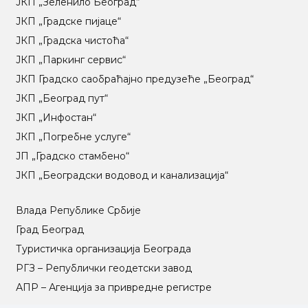
ЈКП „Зеленило Београд“
ЈКП „Градске пијаце“
ЈКП „Градска чистоћа“
ЈКП „Паркинг сервис“
ЈКП Градско саобраћајно предузеће „Београд“
ЈКП „Београд пут“
ЈКП „Инфостан“
ЈКП „Погребне услуге“
ЈП „Градско стамбено“
ЈКП „Београдски водовод и канализација“
Влада Републике Србије
Град Београд
Туристичка организација Београда
РГЗ – Републички геодетски завод
АПР – Агенција за привредне регистре