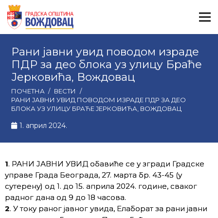
Рани јавни увид поводом израде
ПДР за део блока уз улицу Браће
Јерковића, Вождовац
ПОЧЕТНА
/
ВЕСТИ
/
РАНИ ЈАВНИ УВИД ПОВОДОМ ИЗРАДЕ ПДР ЗА ДЕО
БЛОКА УЗ УЛИЦУ БРАЋЕ ЈЕРКОВИЋА, ВОЖДОВАЦ
1. април 2024.
1
. РАНИ ЈАВНИ УВИД обавиће се у згради Градске
управе Града Београда, 27. марта бр. 43-45 (у
сутерену) од 1. до 15. априла 2024. године, сваког
радног дана од 9 до 18 часова.
2
. У току раног јавног увида, Елаборат за рани јавни