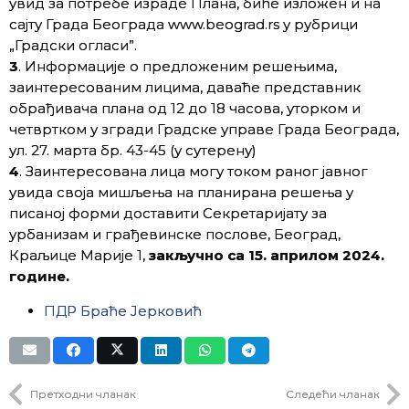
увид за потребе израде Плана, биће изложен и на
сајту Града Београда www.beograd.rs у рубрици
„Градски огласи”.
3
. Информације о предложеним решењима,
заинтересованим лицима, даваће представник
обрађивача плана од 12 до 18 часова, уторком и
четвртком у згради Градске управе Града Београда,
ул. 27. марта бр. 43-45 (у сутерену)
4
. Заинтересована лица могу током раног јавног
увида своја мишљења на планирана решења у
писаној форми доставити Секретаријату за
урбанизам и грађевинске послове, Београд,
Краљице Марије 1,
закључно са 15. априлом 2024.
године.
ПДР Браће Јерковић
Претходни чланак
Следећи чланак