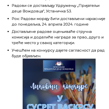
Радови се достављају Удружењу „Пријатељи
деце Вождовца“, Устаничка 53.
Рок: Радови морају бити достављени најкасније
до понедељка, 24. априла 2024. године
Достављене радове оцењиваће стручна
комисија и доделиће награде за прво, друго и
треће место у свакој категорији.
Учешћем на конкурсу дајете сагласност да рад
буде објављен.