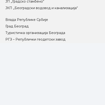
ЈП „Градско стамбено“
ЈКП „Београдски водовод и канализација“
Влада Републике Србије
Град Београд
Туристичка организација Београда
РГЗ – Републички геодетски завод
АПР – Агенција за привредне регистре