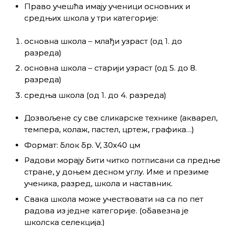
Право учешћа имају ученици основних и
средњих школа у три категорије:
основна школа – млађи узраст (од 1. до
разреда)
основна школа – старији узраст (од 5. до 8.
разреда)
средња школа (од 1. до 4. разреда)
Дозвољене су све сликарске технике (акварел,
темпера, колаж, пастел, цртеж, графика…)
Формат: блок бр. V, 30х40 цм
Радови морају бити читко потписани са предње
стране, у доњем десном углу. Име и презиме
ученика, разред, школа и наставник.
Свака школа може учествовати на са по пет
радова из једне категорије. (обавезна је
школска селекција.)