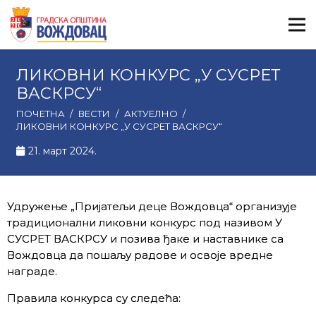
ЛИКОВНИ КОНКУРС „У СУСРЕТ
ВАСКРСУ“
ПОЧЕТНА
/
ВЕСТИ
/
АКТУЕЛНО
/
ЛИКОВНИ КОНКУРС „У СУСРЕТ ВАСКРСУ“
21. март 2024.
Удружење „Пријатељи деце Вождовца“ организује
традиционални ликовни конкурс под називом У
СУСРЕТ ВАСКРСУ и позива ђаке и наставнике са
Вождовца да пошаљу радове и освоје вредне
награде.
Правила конкурса су следећа: