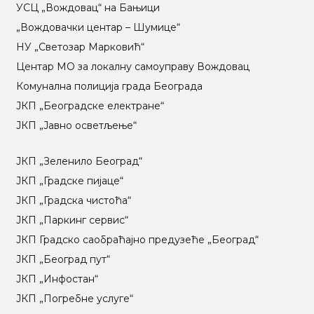
УСЦ „Вождовац“ на Бањици
„Вождовачки центар – Шумице“
НУ „Светозар Марковић“
Центар МO за локалну самоуправу Вождовац
Комунална полиција града Београда
ЈКП „Београдске електране“
ЈКП „Јавно осветљење“
ЈКП „Зеленило Београд“
ЈКП „Градске пијаце“
ЈКП „Градска чистоћа“
ЈКП „Паркинг сервис“
ЈКП Градско саобраћајно предузеће „Београд“
ЈКП „Београд пут“
ЈКП „Инфостан“
ЈКП „Погребне услуге“