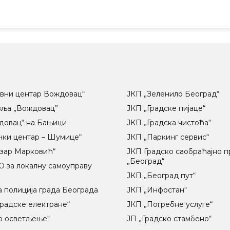
вни центар Вождовац“
ЈКП „Зеленило Београд“
вља „Вождовац”
ЈКП „Градске пијаце“
довац“ на Бањици
ЈКП „Градска чистоћа“
чки центар – Шумице“
ЈКП „Паркинг сервис“
озар Марковић“
ЈКП Градско саобраћајно 
„Београд“
 за локалну самоуправу
ц
ЈКП „Београд пут“
 полиција града Београда
ЈКП „Инфостан“
радске електране“
ЈКП „Погребне услуге“
о осветљење“
ЈП „Градско стамбено“