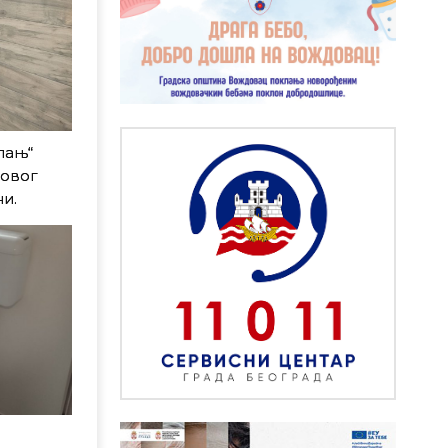
пањ“
 овог
и.