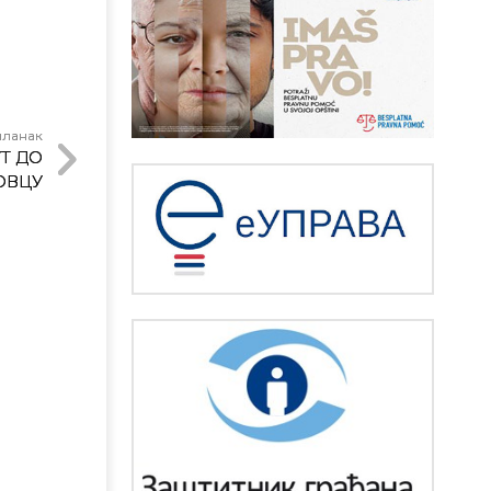
чланак
Т ДО
ОВЦУ