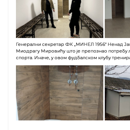
Генерални секретар ФК „МИНЕЛ 1956“ Ненад Ја
Миодрагу Мировићу што је препознао потребу 
спорта. Иначе, у овом фудбалском клубу тренира