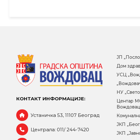
ЈП „Посло
Дом здра
УСЦ „Вож
„Вождова
НУ „Свет
КОНТАКТ ИНФОРМАЦИЈЕ:
Центар МO
Вождова
Устаничка 53, 11107 Београд
Комунална
ЈКП „Беог
Централа: 011/ 244-7420
ЈКП „Јавн