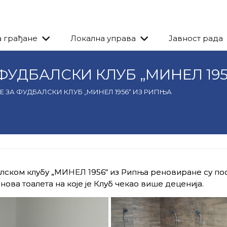
а грађане
Локална управа
Јавност рада
УДБАЛСКИ КЛУБ „МИНЕЛ 195
 ЗА ФУДБАЛСКИ КЛУБ „МИНЕЛ 1956“ ИЗ РИПЊА
лском клубу „МИНЕЛ 1956“ из Рипња реновиране су пос
ова тоалета на које је Клуб чекао више деценија.