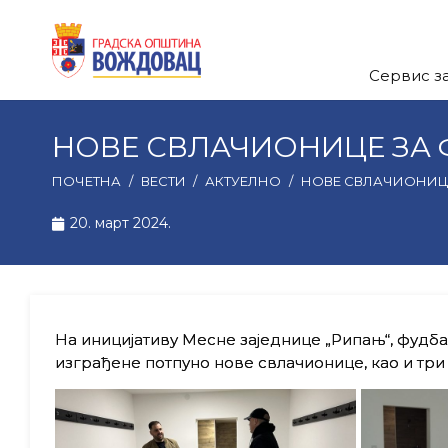
Сервис з
НОВЕ СВЛАЧИОНИЦЕ ЗА Ф
ПОЧЕТНА
/
ВЕСТИ
/
АКТУЕЛНО
/
НОВЕ СВЛАЧИОНИЦЕ
20. март 2024.
На иницијативу Месне заједнице „Рипањ“, фудба
изграђене потпуно нове свлачионице, као и три н