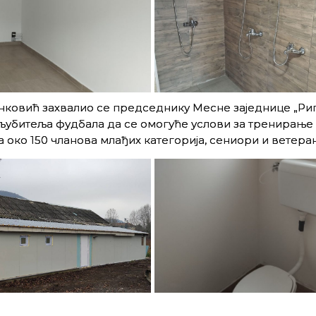
нковић захвалио се председнику Месне заједнице „Ри
љубитеља фудбала да се омогуће услови за тренирање
 око 150 чланова млађих категорија, сениори и ветеран