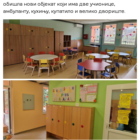
обишла нови објекат који има две учионице,
амбуланту, кухињу, купатило и велико двориште.