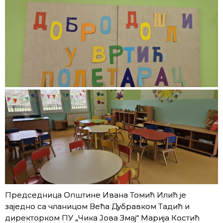
Председница Општине Ивана Томић Илић је
заједно са чланицом Већа Дубравком Тадић и
директорком ПУ „Чика Јова Змај“ Марија Костић