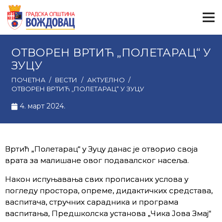
ОТВОРЕН ВРТИЋ „ПОЛЕТАРАЦ“ У
ЗУЦУ
ПОЧЕТНА
/
ВЕСТИ
/
АКТУЕЛНО
/
ОТВОРЕН ВРТИЋ „ПОЛЕТАРАЦ“ У ЗУЦУ
4. март 2024.
Вртић „Полетарац“ у Зуцу данас је отворио своја
врата за малишане овог подавалског насеља.
Након испуњавања свих прописаних услова у
погледу простора, опреме, дидактичких средстава,
васпитача, стручних сарадника и програма
васпитања, Предшколска установа „Чика Јова Змај“