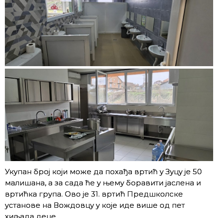
Укупан број који може да похађа вртић у Зуцу је 50
малишана, а за сада ће у њему боравити јаслена и
вртићка група. Ово је 31. вртић Предшколске
установе на Вождовцу у које иде више од пет
хиљада деце.