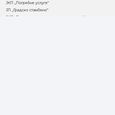
ЈКП „Погребне услуге“
ЈП „Градско стамбено“
ЈКП „Београдски водовод и канализација“
Влада Републике Србије
Град Београд
Туристичка организација Београда
РГЗ – Републички геодетски завод
АПР – Агенција за привредне регистре