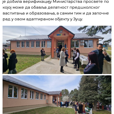
је добила верификацију Министарства просвете по
којој може да обавља делатност предшколског
васпитања и образовања, а самим тим и да започне
рад у овом адаптираном објекту у Зуцу.