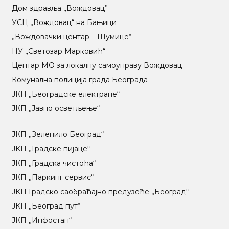
Дом здравља „Вождовац”
УСЦ „Вождовац“ на Бањици
„Вождовачки центар – Шумице“
НУ „Светозар Марковић“
Центар МO за локалну самоуправу Вождовац
Комунална полиција града Београда
ЈКП „Београдске електране“
ЈКП „Јавно осветљење“
ЈКП „Зеленило Београд“
ЈКП „Градске пијаце“
ЈКП „Градска чистоћа“
ЈКП „Паркинг сервис“
ЈКП Градско саобраћајно предузеће „Београд“
ЈКП „Београд пут“
ЈКП „Инфостан“