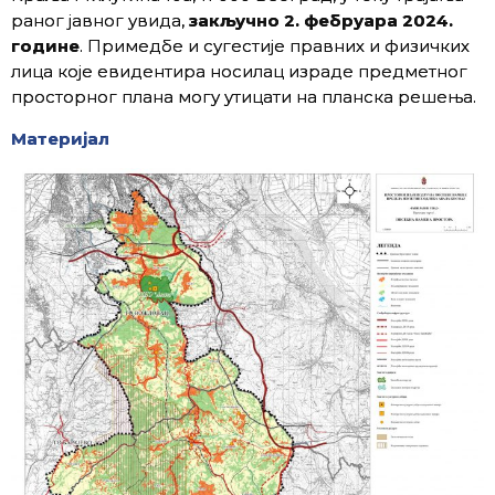
раног јавног увида,
закључно 2
.
фебруара 2024.
године
. Примедбе и сугестије правних и физичких
лица које евидентира носилац израде предметног
просторног плана могу утицати на планска решења.
Материјал