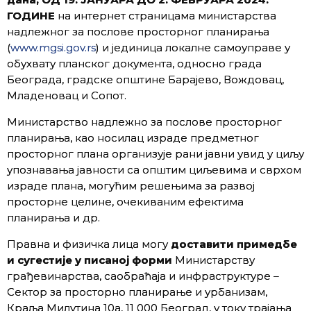
ГОДИНЕ
на интернет страницама министарства
надлежног за послове просторног планирања
(
www.mgsi.gov.rs
) и јединица локалне самоуправе у
обухвату планског документа, односно града
Београда, градске општине Барајево, Вождовац,
Младеновац и Сопот.
Министарство надлежно за послове просторног
планирања, као носилац израде предметног
просторног плана организује рани јавни увид у циљу
упознавања јавности са општим циљевима и сврхом
израде плана, могућим решењима за развој
просторне целине, очекиваним ефектима
планирања и др.
Правна и физичка лица могу
доставити примедбе
и сугестије у писаној форми
Министарству
грађевинарства, саобраћаја и инфраструктуре –
Сектор за просторно планирање и урбанизам,
Краља Милутина 10а, 11 000 Београд, у току трајања