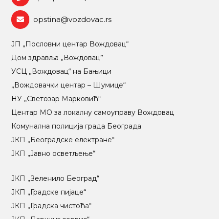
opstina@vozdovac.rs
ЈП „Пословни центар Вождовац“
Дом здравља „Вождовац”
УСЦ „Вождовац“ на Бањици
„Вождовачки центар – Шумице“
НУ „Светозар Марковић“
Центар МO за локалну самоуправу Вождовац
Комунална полиција града Београда
ЈКП „Београдске електране“
ЈКП „Јавно осветљење“
ЈКП „Зеленило Београд“
ЈКП „Градске пијаце“
ЈКП „Градска чистоћа“