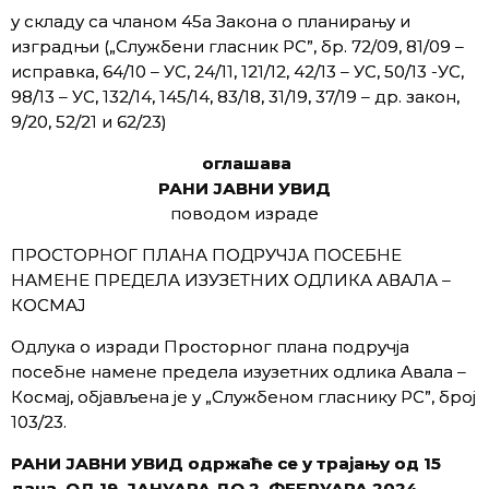
у складу са чланом 45а Закона о планирању и
изградњи („Службени гласник РС”, бр. 72/09, 81/09 –
исправка, 64/10 – УС, 24/11, 121/12, 42/13 – УС, 50/13 -УС,
98/13 – УС, 132/14, 145/14, 83/18, 31/19, 37/19 – др. закон,
9/20, 52/21 и 62/23)
оглашава
РАНИ ЈАВНИ УВИД
поводом израде
ПРОСТОРНОГ ПЛАНА ПОДРУЧЈА ПОСЕБНЕ
НАМЕНЕ ПРЕДЕЛА ИЗУЗЕТНИХ ОДЛИКА АВАЛА –
КОСМАЈ
Одлука о изради Просторног плана подручја
посебне намене предела изузетних одлика Авала –
Космај, објављена је у „Службеном гласнику РС”, број
103/23.
РАНИ ЈАВНИ УВИД одржаће се
у трајању од 15
дана, ОД 19.
ЈАНУАРА
ДО 2. ФЕБРУАРА 202
4
.