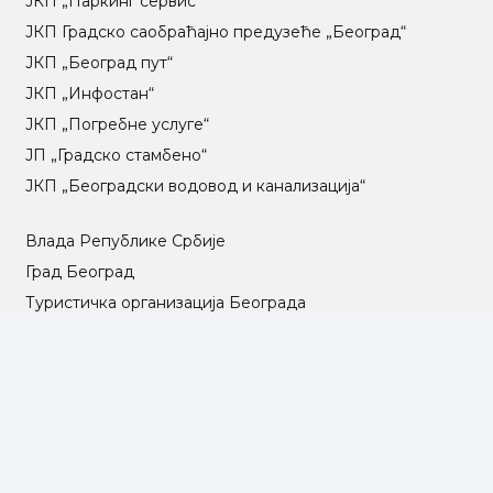
ЈКП „Паркинг сервис“
ЈКП Градско саобраћајно предузеће „Београд“
ЈКП „Београд пут“
ЈКП „Инфостан“
ЈКП „Погребне услуге“
ЈП „Градско стамбено“
ЈКП „Београдски водовод и канализација“
Влада Републике Србије
Град Београд
Туристичка организација Београда
РГЗ – Републички геодетски завод
АПР – Агенција за привредне регистре