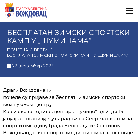
БЕСПЛАТAН ЗИМСКИ СПОРТСКИ
КАМП У „ШУМИЦАМА“
ПОЧЕТНА
/
ВЕСТИ
/
БЕСПЛАТAН ЗИМСКИ СПОРТСКИ КАМП У „ШУМИЦАМА“
22. децембар 2023.
Драги Вождовчани,
почеле су пријаве за бесплатни зимски спортски
камп у овом центру.
Као и сваке године, центар „Шумице” од 3. до 19.
јануара организује, у сарадњи са Секретаријатом за
спорт и омладину Града Београда и Општином
Вождовац, девет спортских дисциплина за основце