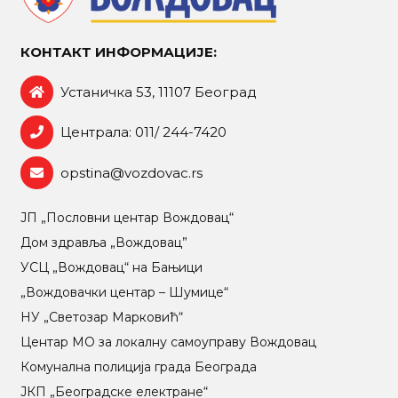
КОНТАКТ ИНФОРМАЦИЈЕ:
Устаничка 53, 11107 Београд
Централа: 011/ 244-7420
opstina@vozdovac.rs
ЈП „Пословни центар Вождовац“
Дом здравља „Вождовац”
УСЦ „Вождовац“ на Бањици
„Вождовачки центар – Шумице“
НУ „Светозар Марковић“
Центар МO за локалну самоуправу Вождовац
Комунална полиција града Београда
ЈКП „Београдске електране“