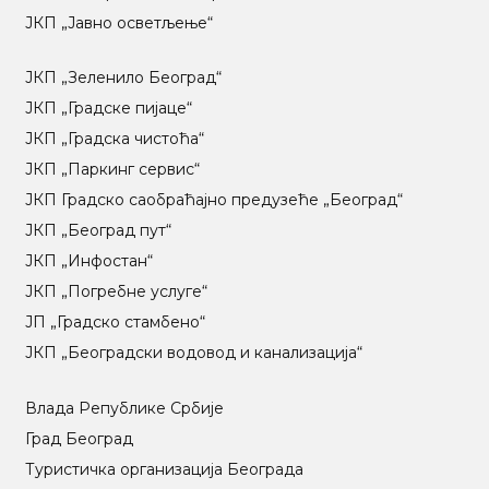
ЈКП „Јавно осветљење“
ЈКП „Зеленило Београд“
ЈКП „Градске пијаце“
ЈКП „Градска чистоћа“
ЈКП „Паркинг сервис“
ЈКП Градско саобраћајно предузеће „Београд“
ЈКП „Београд пут“
ЈКП „Инфостан“
ЈКП „Погребне услуге“
ЈП „Градско стамбено“
ЈКП „Београдски водовод и канализација“
Влада Републике Србије
Град Београд
Туристичка организација Београда