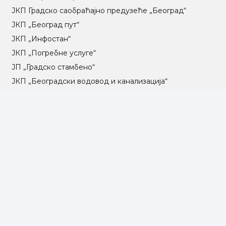
ЈКП Градско саобраћајно предузеће „Београд“
ЈКП „Београд пут“
ЈКП „Инфостан“
ЈКП „Погребне услуге“
ЈП „Градско стамбено“
ЈКП „Београдски водовод и канализација“
Влада Републике Србије
Град Београд
Туристичка организација Београда
РГЗ – Републички геодетски завод
АПР – Агенција за привредне регистре