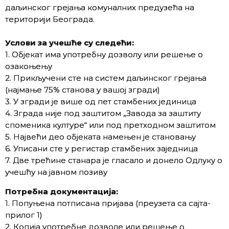
даљинског грејања комуналних предузећа на
територији Београда.
Услови за учешће су следећи:
1. Објекат има употребну дозволу или решење о
озакоњењу
2. Прикључени сте на систем даљинског грејања
(најмање 75% станова у вашој згради)
3. У згради је више од пет стамбених јединица
4. Зграда није под заштитом „Завода за заштиту
споменика културе“ или под претходном заштитом
5. Највећи део објеката намењен је становању
6. Уписани сте у регистар стамбених заједница
7. Две трећине станара је гласало и донело Одлуку о
учешћу на јавном позиву
Потребна документација:
1. Попуњена потписана пријава (преузета са сајта-
прилог 1)
2. Копија употребне дозволе или решење о