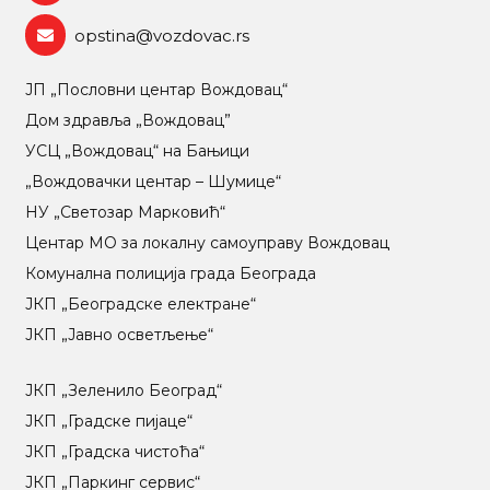
opstina@vozdovac.rs
ЈП „Пословни центар Вождовац“
Дом здравља „Вождовац”
УСЦ „Вождовац“ на Бањици
„Вождовачки центар – Шумице“
НУ „Светозар Марковић“
Центар МO за локалну самоуправу Вождовац
Комунална полиција града Београда
ЈКП „Београдске електране“
ЈКП „Јавно осветљење“
ЈКП „Зеленило Београд“
ЈКП „Градске пијаце“
ЈКП „Градска чистоћа“
ЈКП „Паркинг сервис“