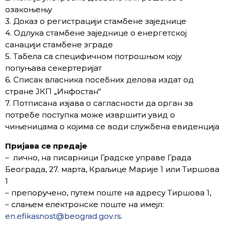
озакоњењу
3. Доказ о регистрацији стамбене заједнице
4. Одлука стамбене заједнице о енергетској
санацији стамбене зграде
5. Табела са специфичном потрошњом коју
попуњава секертеријат
6. Списак власника посебних делова издат од
стране ЈКП „Инфостан“
7. Потписана изјава о сагласности да орган за
потребе поступка може извршити увид о
чињеницама о којима се води службена евиденција
Пријава се предаје
– лично, на писарници Градске управе Града
Београда, 27. марта, Краљице Марије 1 или Тиршова
1
– препоручено, путем поште на адресу Тиршова 1,
– слањем електронске поште на имејл:
en.efikasnost@beograd.gov.rs
.