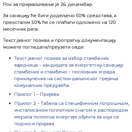
Рок за пријављивање је 26. децембар.
За санацију ће бити додељено 50% средстава, а
преосталих 50% ће се плаћати одложено на 120
месечних рата.
Текст јавног позива и пропратну документацију
можете погледати/преузети овде:
Текст јавног позива за избор стамбених
заједница – кандидата за енергетску санацију
стамбених и стамбено – пословних зграда
прикључених на систем даљинског грејања
комуналних предузећа
Прилог 1 – Пријава
Прилог 2 – Табела са специфичном потрошњом,
инсталисаном топлотном снагом и распоредом
мерила топлотне енергије објекта за који се
подноси пријава