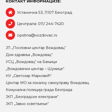
КОНТАКТ ИНФОРМАЦИЈЕ:
Устаничка 53, 11107 Београд
Централа: 011/ 244-7420
opstina@vozdovac.rs
ЈП „Пословни центар Вождовац“
Дом здравља „Вождовац”
УСЦ „Вождовац“ на Бањици
„Вождовачки центар – Шумице“
НУ „Светозар Марковић“
Центар МO за локалну самоуправу Вождовац
Комунална полиција града Београда
ЈКП „Београдске електране“
ЈКП „Јавно осветљење“