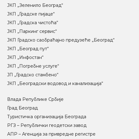
ЈКП „Зеленило Београд“
ЈКП „Градске пијаце“
ЈКП „Градска чистоћа“
ЈКП „Паркинг сервис“
ЈКП Градско саобраћајно предузеће „Београд“
ЈКП „Београд пут“
ЈКП „Инфостан“
ЈКП „Погребне услуге“
ЈП „Градско стамбено“
ЈКП „Београдски водовод и канализација“
Влада Републике Србије
Град Београд
Туристичка организација Београда
РГЗ – Републички геодетски завод
АПР – Агенција за привредне регистре