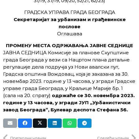
31/19, 37/19, 09/20, 52/21, 62/23)
ГРАДСКА УПРАВА ГРАДА БЕОГРАДА
Секретаријат за урбанизам и грађевинске
послове
Оглашава
ПРОМЕНУ МЕСТА ОДРЖАВАЊА ЈАВНЕ СЕДНИЦЕ
ЈАВНА СЕДНИЦА Комисије за планове Скупштине
града Београда у вези са Нацртом плана детаљне
регулације дела подручја уз Нови авалски пут,
Градска општина Вождовац, која је заказана за 30.
новембар 2023. године у 13 часова, у згради Градске
управе града Београда, у Краљице Марије бр. 1
(сала на 20. спрату)
одржаће се 30. новембра 2023.
године у 13 часова, у згради ЈУП „Урбанистички
завод Београда”, Булевар деспота Стефана 56.
Претходни чланак
Следећи чланак