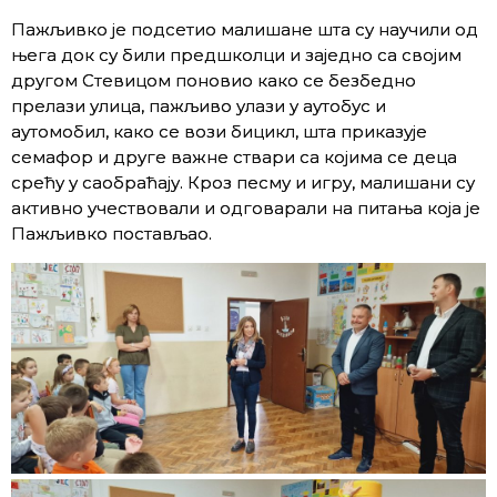
Пажљивко је подсетио малишане шта су научили од
њега док су били предшколци и заједно са својим
другом Стевицом поновио како се безбедно
прелази улица, пажљиво улази у аутобус и
аутомобил, како се вози бицикл, шта приказује
семафор и друге важне ствари са којима се деца
срећу у саобраћају. Кроз песму и игру, малишани су
активно учествовали и одговарали на питања која је
Пажљивко постављао.