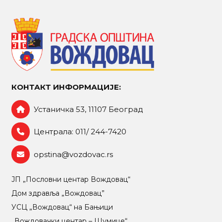
КОНТАКТ ИНФОРМАЦИЈЕ:
Устаничка 53, 11107 Београд
Централа: 011/ 244-7420
opstina@vozdovac.rs
ЈП „Пословни центар Вождовац“
Дом здравља „Вождовац”
УСЦ „Вождовац“ на Бањици
„Вождовачки центар – Шумице“