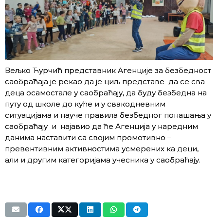
Вељко Ћурчић представник Агенције за безбедност
саобраћаја је рекао да је циљ представе да се сва
деца осамостале у саобраћају, да буду безбедна на
путу од школе до куће и у свакодневним
ситуацијама и науче правила безбедног понашања у
саобраћају и најавио да ће Агенција у наредним
данима наставити са својим промотивно –
превентивним активностима усмерених ка деци,
али и другим категоријама учесника у саобраћају.