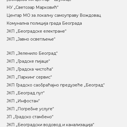
НУ „Светозар Марковић“
Центар МO за локалну самоуправу Вождовац
Комунална полиција града Београда
ЈКП „Београдске електране“
ЈКП „Јавно осветљење“
ЈКП „Зеленило Београд“
ЈКП „Градске пијаце“
ЈКП „Градска чистоћа“
ЈКП „Паркинг сервис“
ЈКП Градско саобраћајно предузеће „Београд“
ЈКП „Београд пут“
ЈКП „Инфостан“
ЈКП „Погребне услуге“
ЈП „Градско стамбено“
ЈКП „Београдски водовод и канализација“