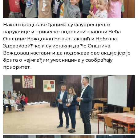
Након представе ђацима су флуоресценте
наруквице и привеске поделили чланови Већа
Општине Вождовац Бојана Јакшић и Небојша
Здравковић који су истакли да ће Општина
Вождовац наставити да подржава ове акције јер је
брига о најмлађим учесницима у саобраћају
приоритет.