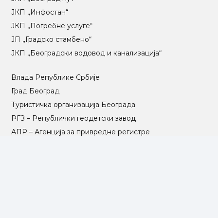
ЈКП „Инфостан“
ЈКП „Погребне услуге“
ЈП „Градско стамбено“
ЈКП „Београдски водовод и канализација“
Влада Републике Србије
Град Београд
Туристичка организација Београда
РГЗ – Републички геодетски завод
АПР – Агенција за привредне регистре