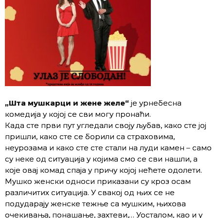
„Шта мушкарци и жене желе“
је урнебесна
комедија у којој се сви могу пронаћи.
Када сте први пут угледали своју љубав, како сте јој
пришли, како сте се борили са страховима,
неурозама и како сте сте стали на луди камен – само
су неке од ситуација у којима смо се сви нашли, а
које овај комад спаја у причу којој нећете одолети.
Мушко женски односи приказани су кроз осам
различитих ситуација. У свакој од њих се не
подударају женске тежње са мушким, њихова
очекивања, понашање, захтеви,… Уосталом, као и у