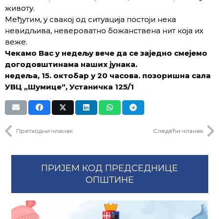
животу.
Међутим, у свакој од ситуација постоји нека
невидљива, невероватно божанствена нит која их
веже.
Чекамо Вас у недељу вече да се заједно смејемо
догодовштинама наших јунака.
недеља, 15. октобар у 20 часова. позоришна сала
УВЦ „Шумице“, Устаничка 125/1
Претходни чланак
Следећи чланак
ПРИЈЕМ КОД ПРЕДСЕДНИЦЕ
ОПШТИНЕ