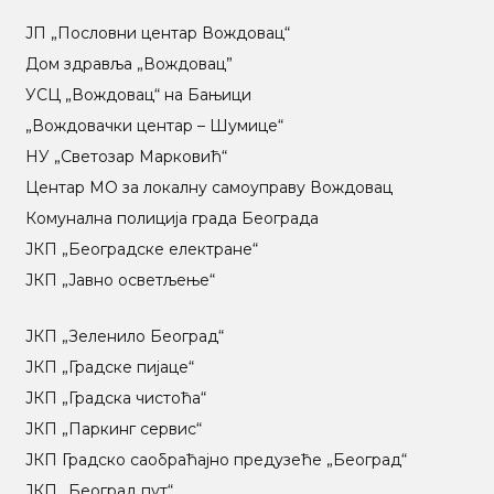
ЈП „Пословни центар Вождовац“
Дом здравља „Вождовац”
УСЦ „Вождовац“ на Бањици
„Вождовачки центар – Шумице“
НУ „Светозар Марковић“
Центар МO за локалну самоуправу Вождовац
Комунална полиција града Београда
ЈКП „Београдске електране“
ЈКП „Јавно осветљење“
ЈКП „Зеленило Београд“
ЈКП „Градске пијаце“
ЈКП „Градска чистоћа“
ЈКП „Паркинг сервис“
ЈКП Градско саобраћајно предузеће „Београд“
ЈКП „Београд пут“