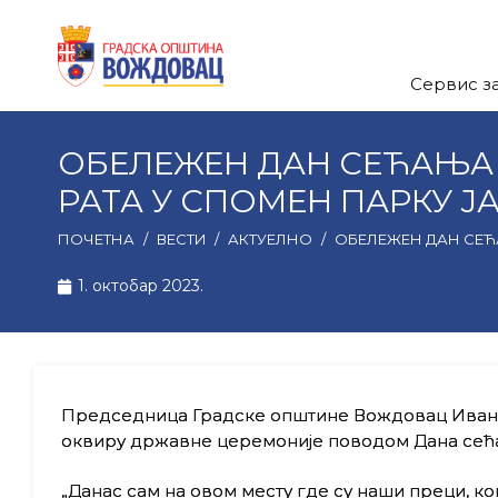
Сервис з
ОБЕЛЕЖЕН ДАН СЕЋАЊА 
РАТА У СПОМЕН ПАРКУ Ј
ПОЧЕТНА
/
ВЕСТИ
/
АКТУЕЛНО
/
ОБЕЛЕЖЕН ДАН СЕЋ
1. октобар 2023.
Председница Градске општине Вождовац Ивана 
оквиру државне церемоније поводом Дана сећањ
„Данас сам на овом месту где су наши преци, к