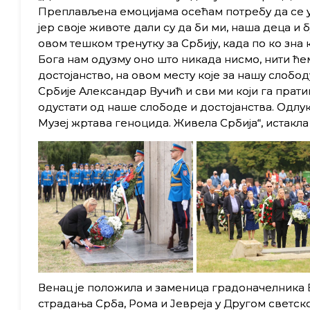
Преплављена емоцијама осећам потребу да се у
јер своје животе дали су да би ми, наша деца и 
овом тешком тренутку за Србију, када по ко зна 
Бога нам одузму оно што никада нисмо, нити ће
достојанство, на овом месту које за нашу слоб
Србије Александар Вучић и сви ми који га прат
одустати од наше слободе и достојанства. Одлук
Музеј жртава геноцида. Живела Србија“, истакл
Венац је положила и заменица градоначелника Б
страдања Срба, Рома и Јевреја у Другом светском