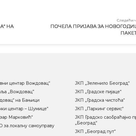
Следећи 
А“ НА
ПОЧЕЛА ПРИЈАВА ЗА НОВОГОД
ПАКЕ
вни центар Вождовац“
ЈКП „Зеленило Београд“
вља „Вождовац”
ЈКП „Градске пијаце“
довац“ на Бањици
ЈКП „Градска чистоћа“
чки центар – Шумице“
ЈКП „Паркинг сервис“
озар Марковић“
ЈКП Градско саобраћајно 
„Београд“
 за локалну самоуправу
ц
ЈКП „Београд пут“