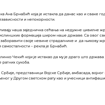
а Ана Брнабић која је истакла да данас као и сваке го
езависности и непокорности.
е уливају наша заједничка сећања на недужне цивилне ж
вислиншких формација широм наше државе. Са овог св
 заборавити своје невине страдалнике и да њихову жр
и самосталности – рекла је Брнабић.
нко Чекић који је истакао да му је драго што држава
 ратних сукоба.
Србије, представници Војске Србије, амбасада, војног 
еног у Другом светском рату као и учесници антифаш