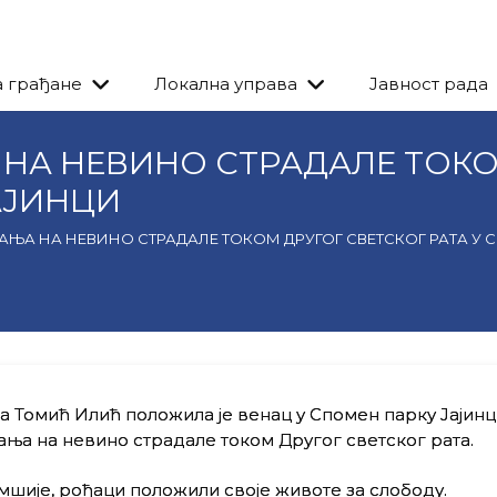
а грађане
Локална управа
Јавност рада
НА НЕВИНО СТРАДАЛЕ ТОКО
АЈИНЦИ
АЊА НА НЕВИНО СТРАДАЛЕ ТОКОМ ДРУГОГ СВЕТСКОГ РАТА У 
Томић Илић положила је венац у Спомен парку Јајинц
а на невино страдале током Другог светског рата.
омшије, рођаци положили своје животе за слободу.