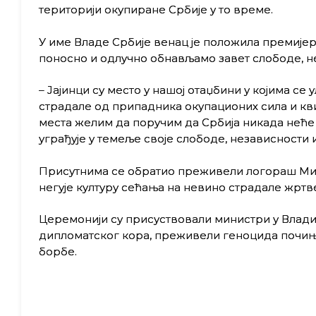
територији окупиране Србије у то време.
У име Владе Србије венац је положила премијерк
поносно и одлучно обнављамо завет слободе, н
– Јајинци су место у нашој отаџбини у којима с
страдале од припадника окупационих сила и к
места желим да поручим да Србија никада неће
уграђује у темеље своје слободе, независности 
Присутнима се обратио преживели логораш Мили
негује културу сећања на невино страдале жртве
Церемонији су присуствовали министри у Влади 
дипломатског кора, преживели геноцида почињ
борбе.