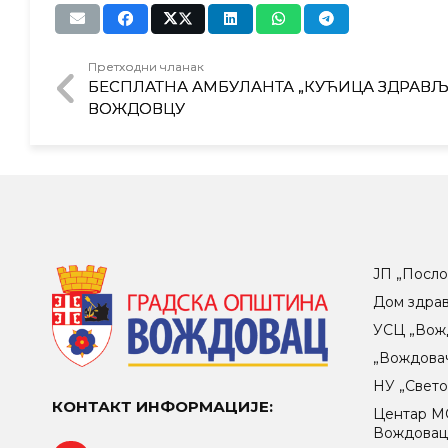
Претходни чланак
БЕСПЛАТНА АМБУЛАНТА „КУЋИЦА ЗДРАВЉ
ВОЖДОВЦУ
ЈП „Посло
Дом здра
УСЦ „Вож
„Вождова
НУ „Свет
КОНТАКТ ИНФОРМАЦИЈЕ:
Центар МO
Вождова