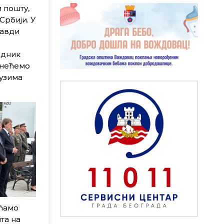
 пошту,
Србији. У
равди
едник
 нећемо
еузима
ећамо
та на