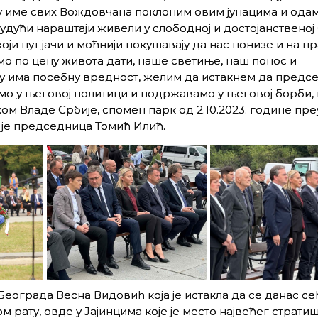
 име свих Вождовчана поклоним овим јунацима и одам
будући нараштаји живели у слободној и достојанственој 
који пут јачи и моћнији покушавају да нас понизе и на п
мо по цену живота дати, наше светиње, наш понос и
оду има посебну вредност, желим да истакнем да предс
имо у његовој политици и подржавамо у његовој борби,
ом Владе Србије, спомен парк од 2.10.2023. године пр
а је председница Томић Илић.
еограда Весна Видовић која је истакла да се данас с
 рату, овде у Јајинцима које је место највећег стратиш