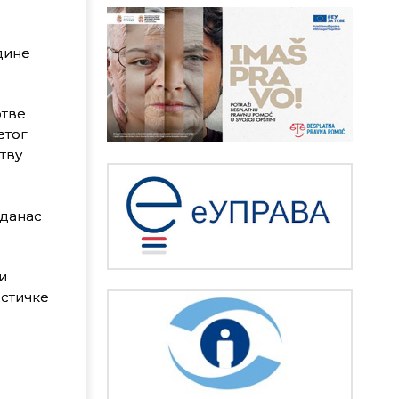
дине
ртве
етог
тву
 данас
и
истичке