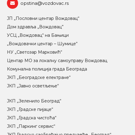
opstina@vozdovac.rs
ЈП „Пословни центар Вождовац“
Дом здравља „Вождовац”
УСЦ „Вождовац“ на Бањици
„Вождовачки центар – Шумице“
НУ „Светозар Марковић“
Центар МO за локалну самоуправу Вождовац
Комунална полиција града Београда
ЈКП „Београдске електране“
ЈКП „Јавно осветљење“
ЈКП „Зеленило Београд“
ЈКП „Градске пијаце“
ЈКП „Градска чистоћа“
ЈКП „Паркинг сервис“
ЈКП Градско саобраћајно предузеће „Београд“