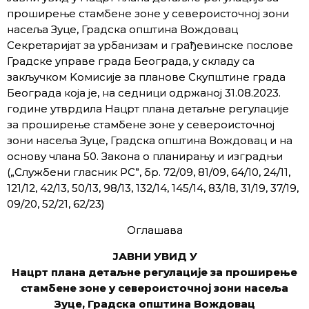
проширење стамбене зоне у североисточној зони
насеља Зуце, Градска општина Вождовац
Секретаријат за урбанизам и грађевинске послове
Градске управе града Београда, у складу са
закључком Kомисије за планове Скупштине града
Београда која је, на седници одржаној 31.08.2023.
године утврдила Нацрт плана детаљне регулације
за проширење стамбене зоне у североисточној
зони насеља Зуце, Градска општина Вождовац и на
основу члана 50. Закона о планирању и изградњи
(„Службени гласник РС”, бр. 72/09, 81/09, 64/10, 24/11,
121/12, 42/13, 50/13, 98/13, 132/14, 145/14, 83/18, 31/19, 37/19,
09/20, 52/21, 62/23)
Oглашава
ЈАВНИ УВИД У
Нацрт плана детаљне регулације за проширење
стамбене зоне у североисточној зони насеља
Зуце, Градска општина Вождовац