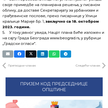
своје примедбе на планирана решења, у писаном
облику, да доставе Секретаријату за урбанизам и
грађевинске послове, преко писарнице у Улици
краљице Марије бр. 1,
закључно са 18. октобром
2023. године.
5. У току јавног увида, Нацрт плана биће изложен и
на сајту Града Београда www.beograd.rs, у рубрици
„Градски огласи”.
Претходни чланак
Следећи чланак
ПРИЈЕМ КОД ПРЕДСЕДНИЦЕ
ОПШТИНЕ