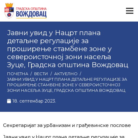
Јавни увид у Нацрт плана
детаљне регулације за
проширење стамбене зоне у
североисточној зони насеља
Зуце, Градска општина Вождовац
ПОЧЕТНА
/
ВЕСТИ
/
АКТУЕЛНО
/
ЈАВНИ УВИД У НАЦРТ ПЛАНА ДЕТАЉНЕ РЕГУЛАЦИЈЕ ЗА
ПРОШИРЕЊЕ СТАМБЕНЕ ЗОНЕ У СЕВЕРОИСТОЧНОЈ
ЗОНИ НАСЕЉА ЗУЦЕ, ГРАДСКА ОПШТИНА ВОЖДОВАЦ
18. септембар 2023.
Секретаријат за урбанизам и грађевинске послове
Јавни увид у Нацрт плана детаљне регулације за