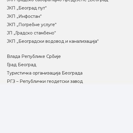
ЈКП „Београд пут“
ЈКП „Инфостан“
ЈКП „Погребне услуге“
ЈП „Градско стамбено“
ЈКП „Београдски водовод и канализација“
Влада Републике Србије
Град Београд
Туристичка организација Београда
РГЗ – Републички геодетски завод
АПР – Агенција за привредне регистре