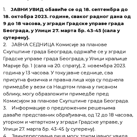
1.
ЈАВНИ УВИД обавиће се од 18. септембра до
18. октобра 2023. године, сваког радног дана од
9 до 18 часова, у згради Градске управе града
Београда, у Улици 27. марта бр. 43-45 (сала у
сутерену).
2. ЈАВНА СЕДНИЦА Комисије за планове
Скупштине града Београда, одржаће се у згради
Градске управе града Београда, у Улици краљице
Марије бр. 1 (сала на 20. спрату), 2. новембра 2023.
година у 13 часова. У току јавне седнице, сва
присутна физичка и правна лица која су поднела
примедбе у вези са Нацртом плана у писаном
облику, могу образложити примедбе пред
Комисијом за планове Скупштине града Београда.
3. Информације о предложеним решењима
даваће представник обрађивача, од 12 до 18 часова,
уторком и четвртком у згради Градске управе, у
Улици 27. марта бр. 43-45 (у сутерену).
4. Заинтересована лица могу, током јавног увида,