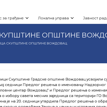
с за грађане
Локална управа
Јавност рад
 СКУПШТИНЕ ОПШТИНЕ ВОЖД
НИЦА СКУПШТИНЕ ОПШТИНЕ ВОЖДОВАЦ
ици Скупштине Градске општине Вождовац усвојили су
ој седници Предлог решења о именовању Надзорног
словни центар Вождовац“ и Предлог решења о измена
о избору савета месних заједница са територији ГО В
на је на 20. седници утврдила Предлог решења о обр
е сходно одредбама Закона о начину и условима приз