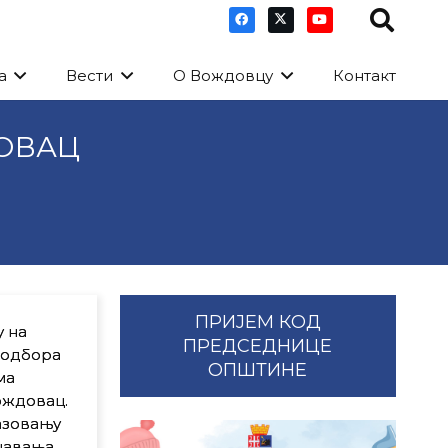
а
Вести
О Вождовцу
Контакт
ОВАЦ
ПРИЈЕМ КОД
 на
ПРЕДСЕДНИЦЕ
 одбора
ОПШТИНЕ
ма
ождовац.
азовању
навања