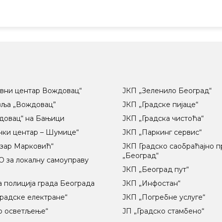
вни центар Вождовац“
ЈКП „Зеленило Београд“
вља „Вождовац”
ЈКП „Градске пијаце“
довац“ на Бањици
ЈКП „Градска чистоћа“
чки центар – Шумице“
ЈКП „Паркинг сервис“
озар Марковић“
ЈКП Градско саобраћајно 
„Београд“
 за локалну самоуправу
ц
ЈКП „Београд пут“
 полиција града Београда
ЈКП „Инфостан“
радске електране“
ЈКП „Погребне услуге“
о осветљење“
ЈП „Градско стамбено“