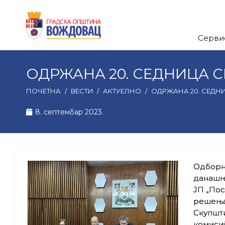
Серви
ОДРЖАНА 20. СЕДНИЦА
ПОЧЕТНА
/
ВЕСТИ
/
АКТУЕЛНО
/
ОДРЖАНА 20. СЕД
8. септембар 2023.
Одборн
данашњ
ЈП „По
решења 
Скупшти
комисиј