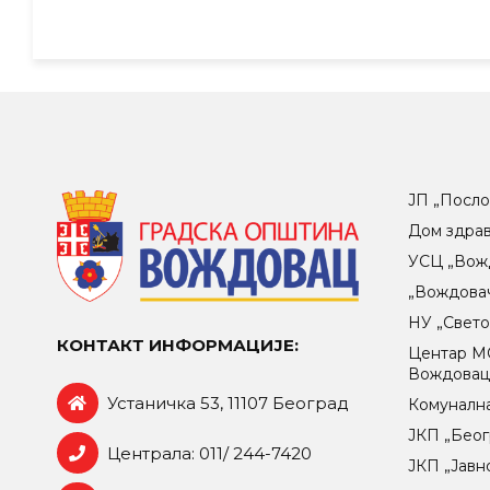
ЈП „Посло
Дом здра
УСЦ „Вож
„Вождова
НУ „Свет
КОНТАКТ ИНФОРМАЦИЈЕ:
Центар МO
Вождова
Устаничка 53, 11107 Београд
Комунална
ЈКП „Беог
Централа: 011/ 244-7420
ЈКП „Јавн