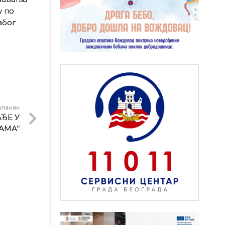
у по
због
чланак
ЂЕ У
АМА“