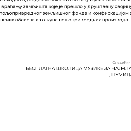
 враћању земљишта које је прешло у друштвену својин
 пољопривредног земљишног фонда и конфискацијом 
шених обавеза из откупа пољопривредних производа.
Следећи 
БЕСПЛАТНА ШКОЛИЦА МУЗИКЕ ЗА НАЈМЛА
„ШУМИЦ