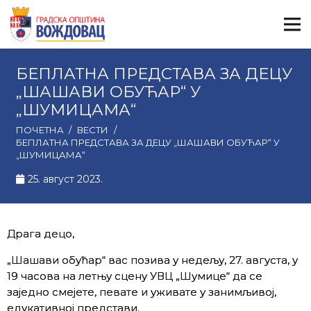
БЕПЛАТНА ПРЕДСТАВА ЗА ДЕЦУ
„ШАШАВИ ОБУЋАР“ У
„ШУМИЦАМА“
ПОЧЕТНА
/
ВЕСТИ
/
БЕПЛАТНА ПРЕДСТАВА ЗА ДЕЦУ „ШАШАВИ ОБУЋАР“ У
„ШУМИЦАМА“
25. август 2023.
Драга децо,
„Шашави обућар“ вас позива у недељу, 27. августа, у
19 часова на летњу сцену УВЦ „Шумице“ да се
заједно смејете, певате и уживате у занимљивој,
едукативној представи.