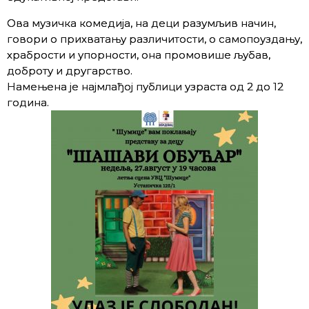
Ова музичка комедија, на деци разумљив начин,
говори о прихватању различитости, о самопоуздању,
храбрости и упорности, она промовише љубав,
доброту и другарство.
Намењена je нajмлaђoj публици узрaстa oд 2 дo 12
гoдина.