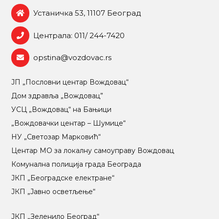
Устаничка 53, 11107 Београд
Централа: 011/ 244-7420
opstina@vozdovac.rs
ЈП „Пословни центар Вождовац“
Дом здравља „Вождовац”
УСЦ „Вождовац“ на Бањици
„Вождовачки центар – Шумице“
НУ „Светозар Марковић“
Центар МO за локалну самоуправу Вождовац
Комунална полиција града Београда
ЈКП „Београдске електране“
ЈКП „Јавно осветљење“
ЈКП „Зеленило Београд“