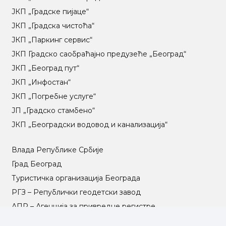
ЈКП „Градске пијаце“
ЈКП „Градска чистоћа“
ЈКП „Паркинг сервис“
ЈКП Градско саобраћајно предузеће „Београд“
ЈКП „Београд пут“
ЈКП „Инфостан“
ЈКП „Погребне услуге“
ЈП „Градско стамбено“
ЈКП „Београдски водовод и канализација“
Влада Републике Србије
Град Београд
Туристичка организација Београда
РГЗ – Републички геодетски завод
АПР – Агенција за привредне регистре