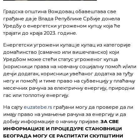
Градска општина Вождовац обавештава све
грађане да је Влада Републике Србије донела
Уредбу о енергетски угроженом купцу која ће
трајати до краја 2023. године.
Енергетски угрожени купац је купац из категорије
домаћинство (самачко или вишечланско) који
Уредбом може стећи статус угроженог купца
(корисници права на новчану социјалну помоћ и/или
дечји додатак, корисници увећаног додатка за туђу
негу и помоћ) и тиме право на субвенцију у плаћању
месечних рачуна за електричну енергију, природни
гас или топлотну енергију.
На сајту
euzatebe.rs
грађани могу да провере да ли
имају право на умањење рачуна за енергију и да
добију информације о начину пријаве.
ЗА СВЕ
ИНФОРМАЦИЈЕ И ПРОЦЕДУРЕ СТАНОВНИЦИ
БЕОГРАДА МОГУ СЕ РАСПИТАТИ СКУПШТИНИ