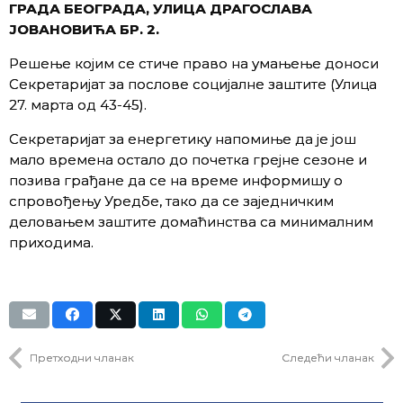
ГРАДА БЕОГРАДА, УЛИЦА ДРАГОСЛАВА
ЈОВАНОВИЋА БР. 2.
Решење којим се стиче право на умањење доноси
Секретаријат за послове социјалне заштите (Улица
27. марта од 43-45).
Секретаријат за енергетику напомиње да је још
мало времена остало до почетка грејне сезоне и
позива грађане да се на време информишу о
спровођењу Уредбе, тако да се заједничким
деловањем заштите домаћинства са минималним
приходима.
Претходни чланак
Следећи чланак