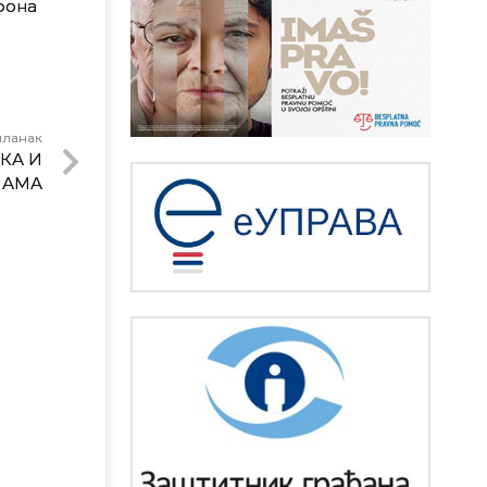
фона
чланак
КА И
ЛАМА