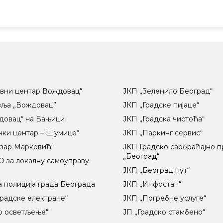
вни центар Вождовац“
ЈКП „Зеленило Београд“
вља „Вождовац”
ЈКП „Градске пијаце“
довац“ на Бањици
ЈКП „Градска чистоћа“
чки центар – Шумице“
ЈКП „Паркинг сервис“
озар Марковић“
ЈКП Градско саобраћајно 
„Београд“
 за локалну самоуправу
ц
ЈКП „Београд пут“
 полиција града Београда
ЈКП „Инфостан“
радске електране“
ЈКП „Погребне услуге“
о осветљење“
ЈП „Градско стамбено“