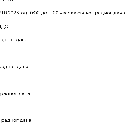
 31.8.2023. од 10:00 до 11:00 часова сваког радног дана
НДО
 радног дана
г радног дана
г радног дана
ог радног дана