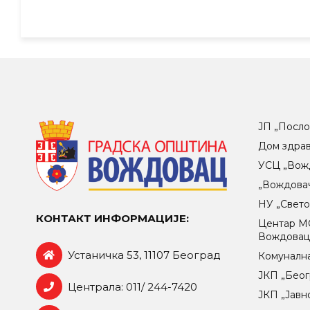
ЈП „Посло
Дом здра
УСЦ „Вож
„Вождова
НУ „Свет
КОНТАКТ ИНФОРМАЦИЈЕ:
Центар МO
Вождова
Устаничка 53, 11107 Београд
Комунална
ЈКП „Беог
Централа: 011/ 244-7420
ЈКП „Јавн