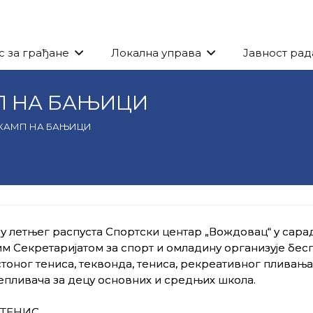
с за грађане
Локална управа
Јавност рад
П НА БАЊИЦИ
 КАМП НА БАЊИЦИ
у летњег распуста Спортски центар „Вождовац“ у сара
м Секретаријатом за спорт и омладину организује бес
тоног тениса, теквонда, тениса, рекреативног пливања
епливача за децу основних и средњих школа.
 ТЕНИС