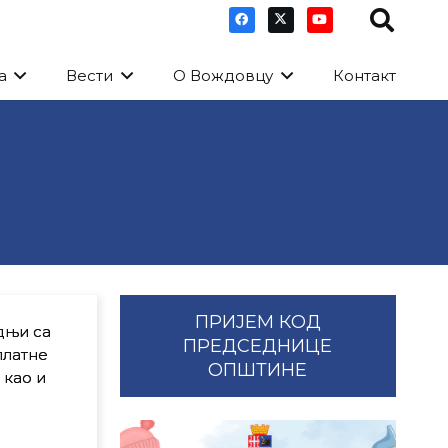
а
Вести
О Вождовцу
Контакт
ПРИЈЕМ КОД
дњи са
ПРЕДСЕДНИЦЕ
платне
ОПШТИНЕ
 као и