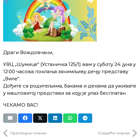
Драги Вождовчани,
УВЦ „Шумице“ (Устаничка 125/1) вам у суботу 24. јуна у
12:00 часова поклања занимљиву дечју представу
„Виле“.
Дођите са родитељима, бакама и декама да уживате
у маштовитој представи за коју је улаз бесплатан.
ЧЕКАМО ВАС!
Претходни чланак
Следећи чланак