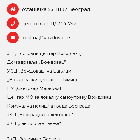
Устаничка 53, 11107 Београд
Централа: 011/ 244-7420
opstina@vozdovac.rs
ЈП „Пословни центар Вождовац“
Дом здравља „Вождовац”
УСЦ „Вождовац“ на Бањици
„Вождовачки центар – Шумице“
НУ „Светозар Марковић“
Центар МO за локалну самоуправу Вождовац
Комунална полиција града Београда
ЈКП „Београдске електране“
ЈКП „Јавно осветљење“
ЈКП „Зеленило Београд“