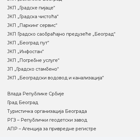
ЈКП „Градске пијаце“
ЈКП „Градска чистоћа“
ЈКП „Паркинг сервис“
ЈКП Градско саобраћајно предузеће „Београд“
ЈКП „Београд пут“
ЈКП „Инфостан“
ЈКП „Погребне услуге“
ЈП „Градско стамбено“
ЈКП „Београдски водовод и канализација“
Влада Републике Србије
Град Београд
Туристичка организација Београда
РГЗ – Републички геодетски завод
АПР – Агенција за привредне регистре