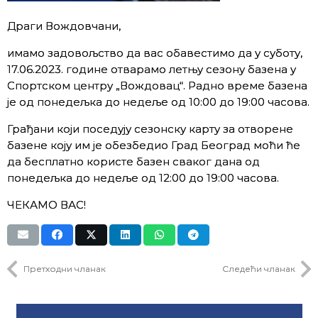
Драги Вождовчани,
имамо задовољство да вас обавестимо да у суботу,
17.06.2023. године отварамо летњу сезону базена у
Спортском центру „Вождовац“. Радно време базена
је од понедељка до недеље од 10:00 до 19:00 часова.
Грађани који поседују сезонску карту за отворене
базене коју им је обезбедио Град Београд моћи ће
да бесплатно користе базен сваког дана од
понедељка до недеље од 12:00 до 19:00 часова.
ЧЕКАМО ВАС!
Претходни чланак
Следећи чланак