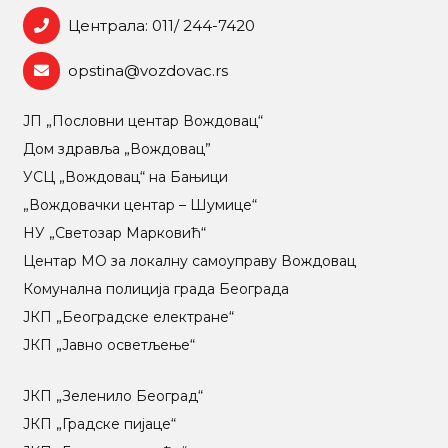
Централа: 011/ 244-7420
opstina@vozdovac.rs
ЈП „Пословни центар Вождовац“
Дом здравља „Вождовац”
УСЦ „Вождовац“ на Бањици
„Вождовачки центар – Шумице“
НУ „Светозар Марковић“
Центар МO за локалну самоуправу Вождовац
Комунална полиција града Београда
ЈКП „Београдске електране“
ЈКП „Јавно осветљење“
ЈКП „Зеленило Београд“
ЈКП „Градске пијаце“