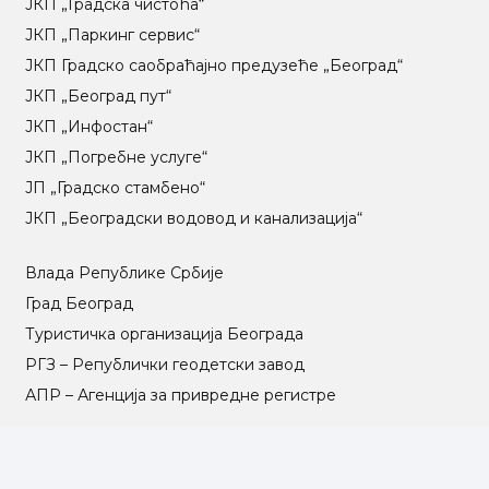
ЈКП „Градска чистоћа“
ЈКП „Паркинг сервис“
ЈКП Градско саобраћајно предузеће „Београд“
ЈКП „Београд пут“
ЈКП „Инфостан“
ЈКП „Погребне услуге“
ЈП „Градско стамбено“
ЈКП „Београдски водовод и канализација“
Влада Републике Србије
Град Београд
Туристичка организација Београда
РГЗ – Републички геодетски завод
АПР – Агенција за привредне регистре